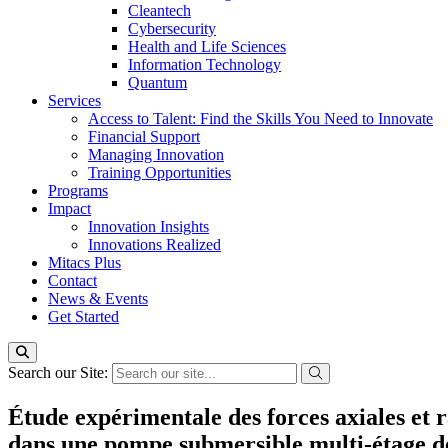
Cleantech
Cybersecurity
Health and Life Sciences
Information Technology
Quantum
Services
Access to Talent: Find the Skills You Need to Innovate
Financial Support
Managing Innovation
Training Opportunities
Programs
Impact
Innovation Insights
Innovations Realized
Mitacs Plus
Contact
News & Events
Get Started
Search our Site:
Étude expérimentale des forces axiales et r
dans une pompe submersible multi-étage d