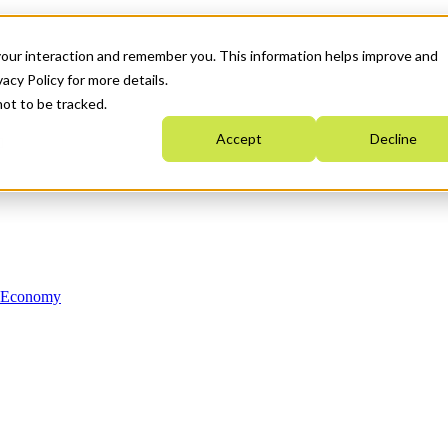
your interaction and remember you. This information helps improve and
acy Policy for more details.
not to be tracked.
Accept
Decline
n Economy