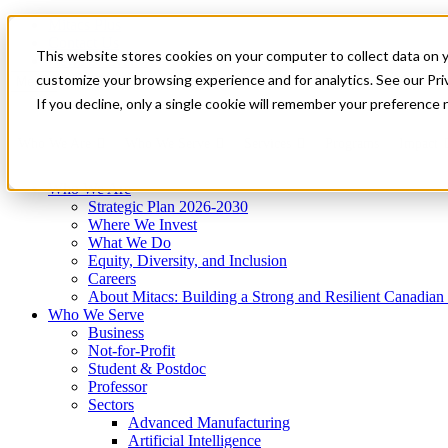
Mitacs Plus
Contact Us
This website stores cookies on your computer to collect data on 
News & Events
Get Started
customize your browsing experience and for analytics. See our Priv
Menu
If you decline, only a single cookie will remember your preference 
Who We Are
Who We Serve
Services
Programs
Impact
Who We Are
Strategic Plan 2026-2030
Where We Invest
What We Do
Equity, Diversity, and Inclusion
Careers
About Mitacs: Building a Strong and Resilient Canadia
Who We Serve
Business
Not-for-Profit
Student & Postdoc
Professor
Sectors
Advanced Manufacturing
Artificial Intelligence