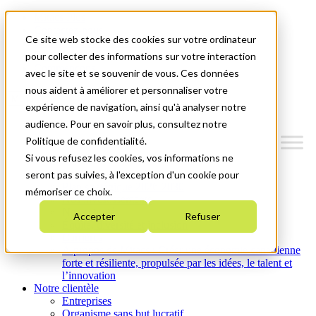
Mitacs Plus
Contactez-nous
Ce site web stocke des cookies sur votre ordinateur
Nouvelles et événements
English
pour collecter des informations sur votre interaction
Commençons!
avec le site et se souvenir de vous. Ces données
nous aident à améliorer et personnaliser votre
Menu
expérience de navigation, ainsi qu'à analyser notre
audience. Pour en savoir plus, consultez notre
Politique de confidentialité.
Si vous refusez les cookies, vos informations ne
Qui nous sommes
seront pas suivies, à l'exception d'un cookie pour
Plan stratégique 2026-2030
mémoriser ce choix.
Nos investissements
Nos activités
Accepter
Refuser
Équité, diversité et inclusion
Carrières
À propos de Mitacs : Créer une économie canadienne
forte et résiliente, propulsée par les idées, le talent et
l’innovation
Notre clientèle
Entreprises
Organisme sans but lucratif