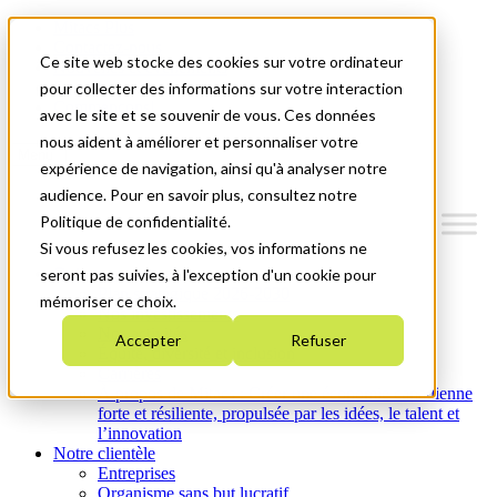
Mitacs Plus
Contactez-nous
Ce site web stocke des cookies sur votre ordinateur
Nouvelles et événements
English
pour collecter des informations sur votre interaction
Commençons!
avec le site et se souvenir de vous. Ces données
nous aident à améliorer et personnaliser votre
Menu
expérience de navigation, ainsi qu'à analyser notre
audience. Pour en savoir plus, consultez notre
Politique de confidentialité.
Si vous refusez les cookies, vos informations ne
Qui nous sommes
seront pas suivies, à l'exception d'un cookie pour
Plan stratégique 2026-2030
mémoriser ce choix.
Nos investissements
Nos activités
Accepter
Refuser
Équité, diversité et inclusion
Carrières
À propos de Mitacs : Créer une économie canadienne
forte et résiliente, propulsée par les idées, le talent et
l’innovation
Notre clientèle
Entreprises
Organisme sans but lucratif