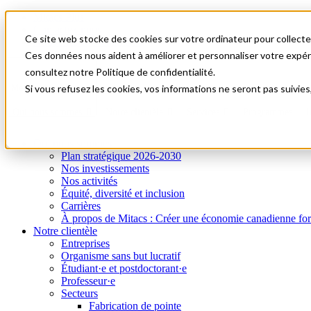
Mitacs Plus
Contactez-nous
Ce site web stocke des cookies sur votre ordinateur pour collecter
Nouvelles et événements
English
Ces données nous aident à améliorer et personnaliser votre expérie
Commençons!
consultez notre Politique de confidentialité.
A0
Menu
Si vous refusez les cookies, vos informations ne seront pas suivies
Qui nous sommes
Notre clientèle
Services
Programmes
I
Qui nous sommes
Plan stratégique 2026-2030
Nos investissements
Nos activités
Équité, diversité et inclusion
Carrières
À propos de Mitacs : Créer une économie canadienne forte e
Notre clientèle
Entreprises
Organisme sans but lucratif
Étudiant·e et postdoctorant·e
Professeur·e
Secteurs
Fabrication de pointe