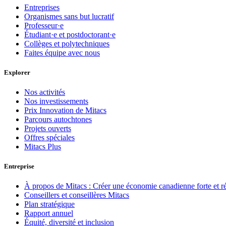
Entreprises
Organismes sans but lucratif
Professeur·e
Étudiant·e et postdoctorant·e
Collèges et polytechniques
Faites équipe avec nous
Explorer
Nos activités
Nos investissements
Prix Innovation de Mitacs
Parcours autochtones
Projets ouverts
Offres spéciales
Mitacs Plus
Entreprise
À propos de Mitacs : Créer une économie canadienne forte et résil
Conseillers et conseillères Mitacs
Plan stratégique
Rapport annuel
Équité, diversité et inclusion