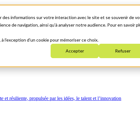
 des informations sur votre interaction avec le site et se souvenir de vo
nce de navigation, ainsi qu'à analyser notre audience. Pour en savoir pl
, à l'exception d'un cookie pour mémoriser ce choix.
mpact
Accepter
Refuser
t résiliente, propulsée par les idées, le talent et l’innovation