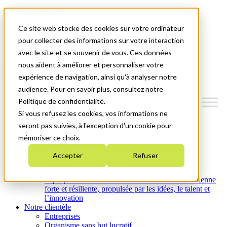
Mitacs Plus
Contactez-nous
Ce site web stocke des cookies sur votre ordinateur
Nouvelles et événements
English
pour collecter des informations sur votre interaction
Commençons!
avec le site et se souvenir de vous. Ces données
nous aident à améliorer et personnaliser votre
Menu
expérience de navigation, ainsi qu'à analyser notre
audience. Pour en savoir plus, consultez notre
Politique de confidentialité.
Si vous refusez les cookies, vos informations ne
Qui nous sommes
seront pas suivies, à l'exception d'un cookie pour
Plan stratégique 2026-2030
mémoriser ce choix.
Nos investissements
Nos activités
Accepter
Refuser
Équité, diversité et inclusion
Carrières
À propos de Mitacs : Créer une économie canadienne
forte et résiliente, propulsée par les idées, le talent et
l’innovation
Notre clientèle
Entreprises
Organisme sans but lucratif