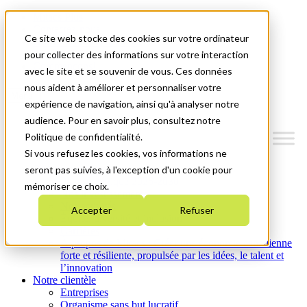
Mitacs Plus
Contactez-nous
Ce site web stocke des cookies sur votre ordinateur
Nouvelles et événements
English
pour collecter des informations sur votre interaction
Commençons!
avec le site et se souvenir de vous. Ces données
nous aident à améliorer et personnaliser votre
Menu
expérience de navigation, ainsi qu'à analyser notre
audience. Pour en savoir plus, consultez notre
Politique de confidentialité.
Si vous refusez les cookies, vos informations ne
Qui nous sommes
seront pas suivies, à l'exception d'un cookie pour
Plan stratégique 2026-2030
mémoriser ce choix.
Nos investissements
Nos activités
Accepter
Refuser
Équité, diversité et inclusion
Carrières
À propos de Mitacs : Créer une économie canadienne
forte et résiliente, propulsée par les idées, le talent et
l’innovation
Notre clientèle
Entreprises
Organisme sans but lucratif