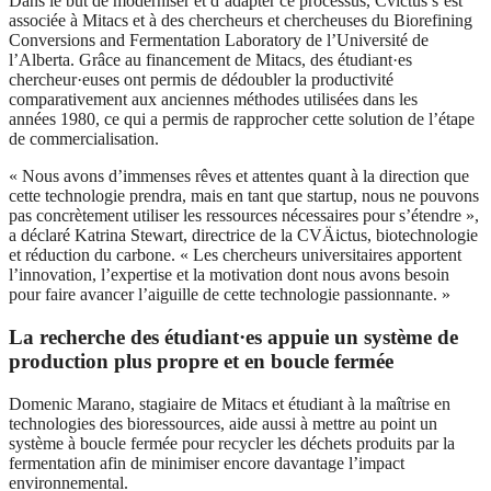
Dans le but de moderniser et d’adapter ce processus,
Cv̄ictus
s’est
associée à Mitacs et à des chercheurs et chercheuses du Biorefining
Conversions and Fermentation Laboratory de l’Université de
l’Alberta. Grâce au financement de Mitacs, des étudiant·es
chercheur·euses ont permis de dédoubler la productivité
comparativement aux anciennes méthodes utilisées dans les
années 1980, ce qui a permis de rapprocher cette solution de l’étape
de commercialisation.
« Nous avons d’immenses rêves et attentes quant à la direction que
cette technologie prendra, mais en tant que startup, nous ne pouvons
pas concrètement utiliser les ressources nécessaires pour s’étendre »,
a déclaré Katrina Stewart, directrice
de la
CVÄictus, biotechnologie
et réduction du carbone. « Les chercheurs universitaires apportent
l’innovation, l’expertise et la motivation dont nous avons besoin
pour faire avancer l’aiguille de cette technologie passionnante. »
La recherche des étudiant·es appuie un système de
production plus propre et en boucle fermée
Domenic Marano, stagiaire de Mitacs et étudiant à la maîtrise en
technologies des bioressources, aide aussi à mettre au point un
système à boucle fermée pour recycler les déchets produits par la
fermentation afin de minimiser encore davantage l’impact
environnemental.