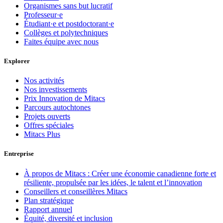
Organismes sans but lucratif
Professeur·e
Étudiant·e et postdoctorant·e
Collèges et polytechniques
Faites équipe avec nous
Explorer
Nos activités
Nos investissements
Prix Innovation de Mitacs
Parcours autochtones
Projets ouverts
Offres spéciales
Mitacs Plus
Entreprise
À propos de Mitacs : Créer une économie canadienne forte et
résiliente, propulsée par les idées, le talent et l’innovation
Conseillers et conseillères Mitacs
Plan stratégique
Rapport annuel
Équité, diversité et inclusion