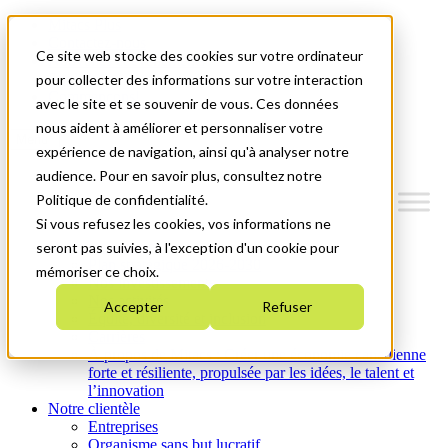
Mitacs Plus
Contactez-nous
Ce site web stocke des cookies sur votre ordinateur
Nouvelles et événements
English
pour collecter des informations sur votre interaction
Commençons!
avec le site et se souvenir de vous. Ces données
nous aident à améliorer et personnaliser votre
Menu
expérience de navigation, ainsi qu'à analyser notre
audience. Pour en savoir plus, consultez notre
Politique de confidentialité.
Si vous refusez les cookies, vos informations ne
Qui nous sommes
seront pas suivies, à l'exception d'un cookie pour
Plan stratégique 2026-2030
mémoriser ce choix.
Nos investissements
Nos activités
Accepter
Refuser
Équité, diversité et inclusion
Carrières
À propos de Mitacs : Créer une économie canadienne
forte et résiliente, propulsée par les idées, le talent et
l’innovation
Notre clientèle
Entreprises
Organisme sans but lucratif