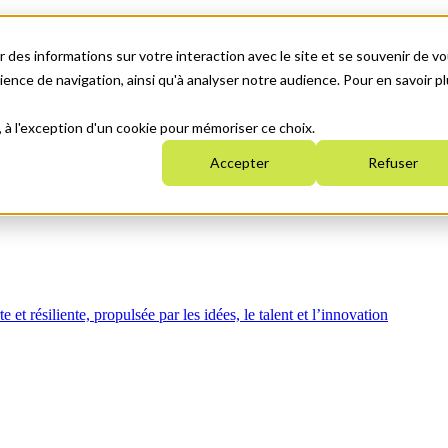
 des informations sur votre interaction avec le site et se souvenir de vo
nce de navigation, ainsi qu'à analyser notre audience. Pour en savoir pl
, à l'exception d'un cookie pour mémoriser ce choix.
mpact
Accepter
Refuser
t résiliente, propulsée par les idées, le talent et l’innovation