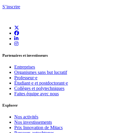
S’inscrire
Partenaires et investisseurs
Entreprises
Organismes sans but lucratif
Professeur·e
Étudiant·e et postdoctorant·e
Collèges et polytechniques
Faites équipe avec nous
Explorer
Nos activités
Nos investissements
Prix Innovation de Mitacs
Parcours autochtones