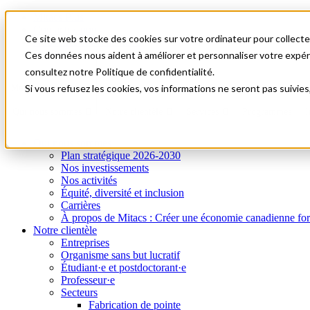
Mitacs Plus
Contactez-nous
Ce site web stocke des cookies sur votre ordinateur pour collecter
Nouvelles et événements
English
Ces données nous aident à améliorer et personnaliser votre expérie
Commençons!
consultez notre Politique de confidentialité.
A0
Menu
Si vous refusez les cookies, vos informations ne seront pas suivies
Qui nous sommes
Notre clientèle
Services
Programmes
I
Qui nous sommes
Plan stratégique 2026-2030
Nos investissements
Nos activités
Équité, diversité et inclusion
Carrières
À propos de Mitacs : Créer une économie canadienne forte e
Notre clientèle
Entreprises
Organisme sans but lucratif
Étudiant·e et postdoctorant·e
Professeur·e
Secteurs
Fabrication de pointe