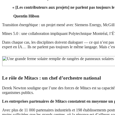
« [Les contributeurs aux projets] ne parlent pas toujours l
Quentin Hibon
Transition énergétique : un projet mené avec Siemens Energy, McGill e
Mines 5.0 : une collaboration impliquant Polytechnique Montréal, l’ÉT
Dans chaque cas, les disciplines doivent dialoguer — ce qui n’est pas to
expert en IA… Ils ne parlent pas toujours le même langage. Mais c’est
Le rôle de Mitacs : un chef d’orchestre national
Derek Newton souligne que l’une des forces de Mitacs est sa capacité à
organismes publics.
Les entreprises partenaires de Mitacs constatent en moyenne un 
Avec plus de 11 000 partenaires industriels et 198 établissements post
moins sollicitées que les grands centres, où la réponse est d’ailleurs s