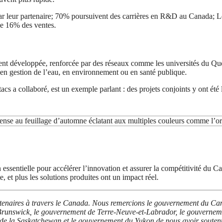
ar leur partenaire; 70% poursuivent des carrières en R&D au Canada; L
de 16% des ventes.
ment développée, renforcée par des réseaux comme les universités du Qu
 en gestion de l’eau, en environnement ou en santé publique.
acs a collaboré, est un exemple parlant : des projets conjoints y ont été
tion essentielle pour accélérer l’innovation et assurer la compétitivit
te, et plus les solutions produites ont un impact réel.
tenaires à travers le Canada. Nous remercions le gouvernement du Ca
unswick, le gouvernement de Terre-Neuve-et-Labrador, le gouvernemen
 de la Saskatchewan et le gouvernement du Yukon de nous avoir souten