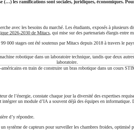
…) les ramifications sont sociales, juridiques, économiques. Pour 
rche avec les besoins du marché. Les étudiants, exposés à plusieurs dis
égique 2026-2030 de Mitacs
, qui mise sur des partenariats élargis entre 
 et 99 000 stages ont été soutenus par Mitacs depuis 2018 à travers le p
o-américains en train de construire un bras robotique dans un cours STI
cteur de l’énergie, constate chaque jour la diversité des expertises req
ut intégrer un module d’IA a souvent déjà des équipes en informatique. D
nière d’y répondre.
 un système de capteurs pour surveiller les chambres froides, optimisé pa