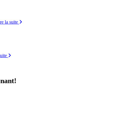
re la suite
suite
enant!