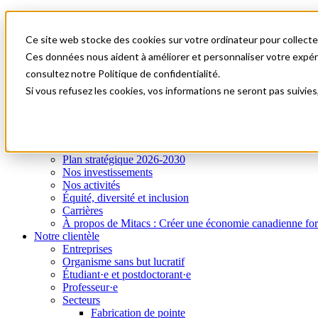
Mitacs Plus
Contactez-nous
Ce site web stocke des cookies sur votre ordinateur pour collecter
Nouvelles et événements
English
Ces données nous aident à améliorer et personnaliser votre expérie
Commençons!
consultez notre Politique de confidentialité.
A0
Menu
Si vous refusez les cookies, vos informations ne seront pas suivies
Qui nous sommes
Notre clientèle
Services
Programmes
I
Qui nous sommes
Plan stratégique 2026-2030
Nos investissements
Nos activités
Équité, diversité et inclusion
Carrières
À propos de Mitacs : Créer une économie canadienne forte e
Notre clientèle
Entreprises
Organisme sans but lucratif
Étudiant·e et postdoctorant·e
Professeur·e
Secteurs
Fabrication de pointe