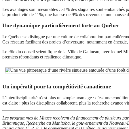
Les avantages sont mesurables : 31% des stagiaires sont embauchés p
la productivité de 11%, une hausse de 9% des revenus et une hausse 
Une dynamique particulièrement forte au Québec
Le Québec se distingue par une culture de collaboration particulière
Ces réseaux facilitent des projets d’envergure, notamment en énergie,
Le rôle du conseil scientifique de la Ville de Gatineau, avec lequel Mit
premiers répondants et résilience climatique.
Un impératif pour la compétitivité canadienne
L’interdisciplinarité n’est plus un simple avantage : c’est une condi
est claire : plus les disciplines collaborent, plus la recherche avance vi
Les programmes de Mitacs reçoivent du financement de plusieurs par
Britannique, Recherche au Manitoba, le gouvernement du Nouveau-Br
l’Innovation (Î.-P.-É.), le gouvernement du Québec, le gouvernement