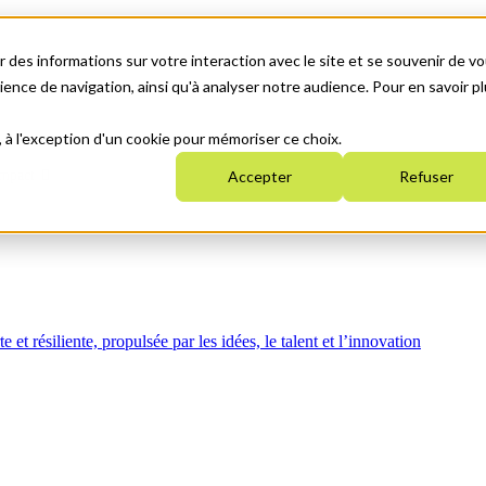
 des informations sur votre interaction avec le site et se souvenir de vo
nce de navigation, ainsi qu'à analyser notre audience. Pour en savoir pl
, à l'exception d'un cookie pour mémoriser ce choix.
mpact
Accepter
Refuser
t résiliente, propulsée par les idées, le talent et l’innovation