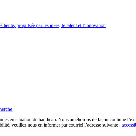
iente, propulsée par les idées, le talent et l’innovation
echerche
onnes en situation de handicap. Nous améliorons de façon continue l’expé
bilité, veuillez nous en informer par courriel l’adresse suivante :
accessi