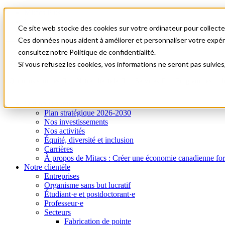
Mitacs Plus
Contactez-nous
Ce site web stocke des cookies sur votre ordinateur pour collecter
Nouvelles et événements
English
Ces données nous aident à améliorer et personnaliser votre expérie
Commençons!
consultez notre Politique de confidentialité.
A0
Menu
Si vous refusez les cookies, vos informations ne seront pas suivies
Qui nous sommes
Notre clientèle
Services
Programmes
I
Qui nous sommes
Plan stratégique 2026-2030
Nos investissements
Nos activités
Équité, diversité et inclusion
Carrières
À propos de Mitacs : Créer une économie canadienne forte e
Notre clientèle
Entreprises
Organisme sans but lucratif
Étudiant·e et postdoctorant·e
Professeur·e
Secteurs
Fabrication de pointe