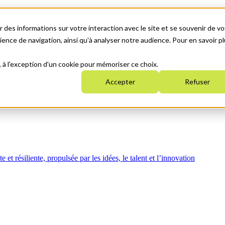
 des informations sur votre interaction avec le site et se souvenir de vo
nce de navigation, ainsi qu'à analyser notre audience. Pour en savoir pl
, à l'exception d'un cookie pour mémoriser ce choix.
mpact
Accepter
Refuser
t résiliente, propulsée par les idées, le talent et l’innovation