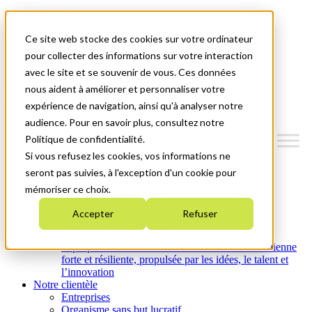
Mitacs Plus
Contactez-nous
Ce site web stocke des cookies sur votre ordinateur
Nouvelles et événements
English
pour collecter des informations sur votre interaction
Commençons!
avec le site et se souvenir de vous. Ces données
nous aident à améliorer et personnaliser votre
Menu
expérience de navigation, ainsi qu'à analyser notre
audience. Pour en savoir plus, consultez notre
Politique de confidentialité.
Si vous refusez les cookies, vos informations ne
Qui nous sommes
seront pas suivies, à l'exception d'un cookie pour
Plan stratégique 2026-2030
mémoriser ce choix.
Nos investissements
Nos activités
Accepter
Refuser
Équité, diversité et inclusion
Carrières
À propos de Mitacs : Créer une économie canadienne
forte et résiliente, propulsée par les idées, le talent et
l’innovation
Notre clientèle
Entreprises
Organisme sans but lucratif