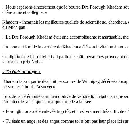
« Nous espérons sincèrement que la bourse Dre Forough Khadem souti
chère amie et collègue. »
Khadem « incarnait les meilleures qualités de scientifique, chercheur, 
du Michigan.
« La Dre Forough Khadem était une accomplissante remarquable, mais elle
Un moment fort de la carrière de Khadem a été son invitation à une c
Ce diplômé de l’U of M faisait partie des 600 personnes provenant de 
lauréats du prix Nobel.
« Tu étais un ange »
Khadem faisait partie des huit personnes de Winnipeg décédées lorsque 
personnes à bord n’a survécu.
Lors de la cérémonie commémorative de vendredi, il était clair que s
l’ont décrite, ainsi que la marque qu’elle a laissée.
« Forough nous a été enlevée trop tôt, et il est vraiment très difficil
« Tu étais un ange, et des anges comme toi n’ont pas leur place ici sur 