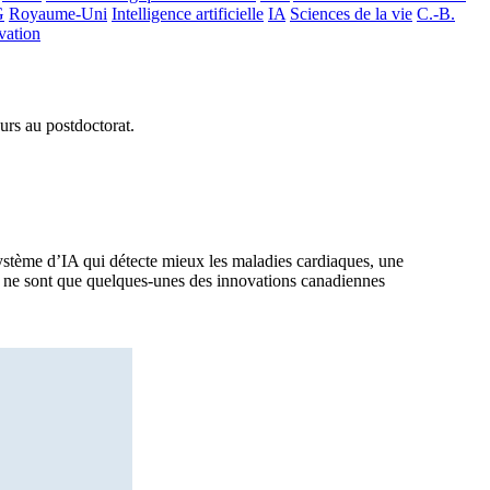
G
Royaume-Uni
Intelligence artificielle
IA
Sciences de la vie
C.-B.
vation
urs au postdoctorat.
ystème d’IA qui détecte mieux les maladies cardiaques, une
s, ne sont que quelques-unes des innovations canadiennes