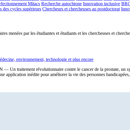
rfectionnement Mitacs
Recherche autochtone
Innovation inclusive
BR
s des cycles supérieurs
Chercheurs et chercheuses au postdoctorat
Inno
ires menées par les étudiantes et étudiants et les chercheuses et cherche
médecine, environnement, technologie et plus encore
 — Un traitement révolutionnaire contre le cancer de la prostate, un s
 une application inédite pour améliorer la vie des personnes handicapée