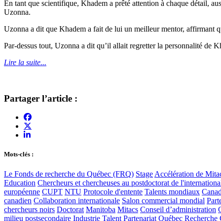
En tant que scientifique, Khadem a prêté attention à chaque détail, au
Uzonna.
Uzonna a dit que Khadem a fait de lui un meilleur mentor, affirmant qu’e
Par-dessus tout, Uzonna a dit qu’il allait regretter la personnalité d
Lire la suite...
Partager l’article :
Mots-clés :
Le Fonds de recherche du Québec (FRQ)
Stage
Accélération de Mita
Education
Chercheurs et chercheuses au postdoctorat de l'internationa
européenne
CUPT
NTU
Protocole d'entente
Talents mondiaux
Cana
canadien
Collaboration internationale
Salon commercial mondial
Part
chercheurs noirs
Doctorat
Manitoba
Mitacs
Conseil d’administration
milieu postsecondaire
Industrie
Talent
Partenariat
Québec
Recherche