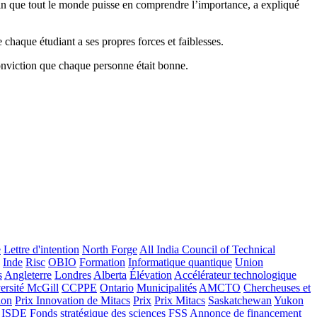
 afin que tout le monde puisse en comprendre l’importance, a expliqué
 chaque étudiant a ses propres forces et faiblesses.
conviction que chaque personne était bonne.
e
Lettre d'intention
North Forge
All India Council of Technical
Inde
Risc
OBIO
Formation
Informatique quantique
Union
s
Angleterre
Londres
Alberta
Élévation
Accélérateur technologique
ersité McGill
CCPPE
Ontario
Municipalités
AMCTO
Chercheuses et
ion
Prix Innovation de Mitacs
Prix
Prix Mitacs
Saskatchewan
Yukon
ISDE
Fonds stratégique des sciences
FSS
Annonce de financement