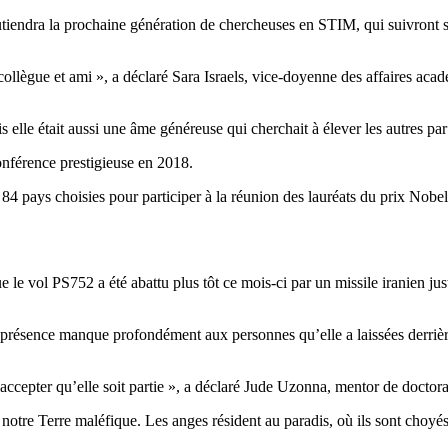
endra la prochaine génération de chercheuses en STIM, qui suivront s
collègue et ami », a déclaré Sara Israels, vice-doyenne des affaires aca
 était aussi une âme généreuse qui cherchait à élever les autres par le 
onférence prestigieuse en 2018.
84 pays choisies pour participer à la réunion des lauréats du prix Nobel
le vol PS752 a été abattu plus tôt ce mois-ci par un missile iranien ju
a présence manque profondément aux personnes qu’elle a laissées derrièr
e d’accepter qu’elle soit partie », a déclaré Jude Uzonna, mentor de docto
notre Terre maléfique. Les anges résident au paradis, où ils sont choyés,