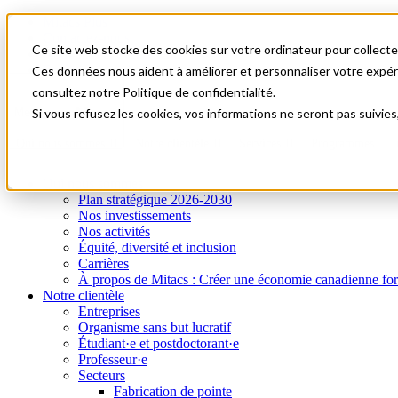
Mitacs Plus
Contactez-nous
Ce site web stocke des cookies sur votre ordinateur pour collecter
Nouvelles et événements
English
Ces données nous aident à améliorer et personnaliser votre expérie
Commençons!
consultez notre Politique de confidentialité.
A0
Menu
Si vous refusez les cookies, vos informations ne seront pas suivies
Qui nous sommes
Notre clientèle
Services
Programmes
I
Qui nous sommes
Plan stratégique 2026-2030
Nos investissements
Nos activités
Équité, diversité et inclusion
Carrières
À propos de Mitacs : Créer une économie canadienne forte e
Notre clientèle
Entreprises
Organisme sans but lucratif
Étudiant·e et postdoctorant·e
Professeur·e
Secteurs
Fabrication de pointe