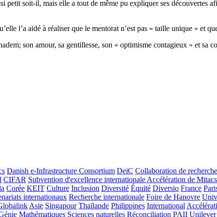
ssi petit soit-il, mais elle a tout de même pu expliquer ses découvertes
lle l’a aidé à réaliser que le mentorat n’est pas « taille unique » et que
e Khadem; son amour, sa gentillesse, son « optimisme contagieux » et sa 
cs
Danish e-Infrastructure Consortium
DeiC
Collaboration de recherch
l
CIFAR
Subvention d'excellence internationale Accélération de Mitacs
da
Corée
KEIT
Culture
Inclusion
Diversité
Équité
Diversio
France
Pari
enariats internationaux
Recherche internationale
Foire de Hanovre
Univ
Globalink
Asie
Singapour
Thaïlande
Philippines
International
Accélérat
Génie
Mathématiques
Sciences naturelles
Réconciliation
PAII
Unilever