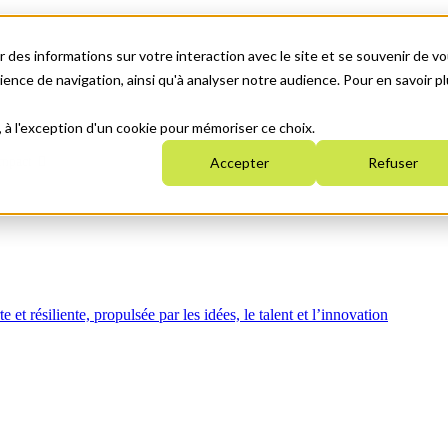
 des informations sur votre interaction avec le site et se souvenir de vo
nce de navigation, ainsi qu'à analyser notre audience. Pour en savoir pl
, à l'exception d'un cookie pour mémoriser ce choix.
mpact
Accepter
Refuser
t résiliente, propulsée par les idées, le talent et l’innovation