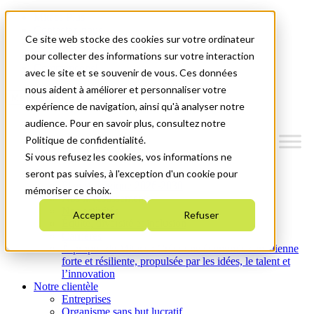
Mitacs Plus
Contactez-nous
Ce site web stocke des cookies sur votre ordinateur
Nouvelles et événements
English
pour collecter des informations sur votre interaction
Commençons!
avec le site et se souvenir de vous. Ces données
nous aident à améliorer et personnaliser votre
Menu
expérience de navigation, ainsi qu'à analyser notre
audience. Pour en savoir plus, consultez notre
Politique de confidentialité.
Si vous refusez les cookies, vos informations ne
Qui nous sommes
seront pas suivies, à l'exception d'un cookie pour
Plan stratégique 2026-2030
mémoriser ce choix.
Nos investissements
Nos activités
Accepter
Refuser
Équité, diversité et inclusion
Carrières
À propos de Mitacs : Créer une économie canadienne
forte et résiliente, propulsée par les idées, le talent et
l’innovation
Notre clientèle
Entreprises
Organisme sans but lucratif