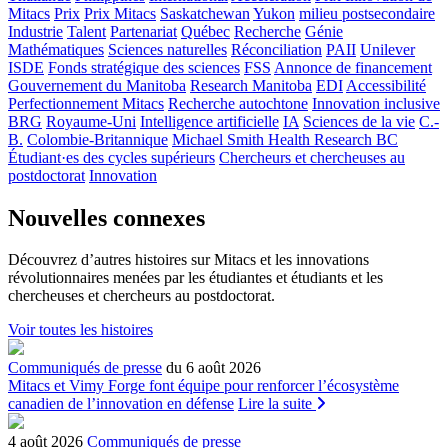
Mitacs
Prix
Prix Mitacs
Saskatchewan
Yukon
milieu postsecondaire
Industrie
Talent
Partenariat
Québec
Recherche
Génie
Mathématiques
Sciences naturelles
Réconciliation
PAII
Unilever
ISDE
Fonds stratégique des sciences
FSS
Annonce de financement
Gouvernement du Manitoba
Research Manitoba
EDI
Accessibilité
Perfectionnement Mitacs
Recherche autochtone
Innovation inclusive
BRG
Royaume-Uni
Intelligence artificielle
IA
Sciences de la vie
C.-
B.
Colombie-Britannique
Michael Smith Health Research BC
Étudiant·es des cycles supérieurs
Chercheurs et chercheuses au
postdoctorat
Innovation
Nouvelles connexes
Découvrez d’autres histoires sur Mitacs et les innovations
révolutionnaires menées par les étudiantes et étudiants et les
chercheuses et chercheurs au postdoctorat.
Voir toutes les histoires
Communiqués de presse
du 6 août 2026
Mitacs et Vimy Forge font équipe pour renforcer l’écosystème
canadien de l’innovation en défense
Lire la suite
4 août 2026
Communiqués de presse