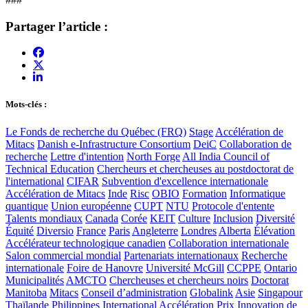
Partager l’article :
Mots-clés :
Le Fonds de recherche du Québec (FRQ)
Stage
Accélération de
Mitacs
Danish e-Infrastructure Consortium
DeiC
Collaboration de
recherche
Lettre d'intention
North Forge
All India Council of
Technical Education
Chercheurs et chercheuses au postdoctorat de
l'international
CIFAR
Subvention d'excellence internationale
Accélération de Mitacs
Inde
Risc
OBIO
Formation
Informatique
quantique
Union européenne
CUPT
NTU
Protocole d'entente
Talents mondiaux
Canada
Corée
KEIT
Culture
Inclusion
Diversité
Équité
Diversio
France
Paris
Angleterre
Londres
Alberta
Élévation
Accélérateur technologique canadien
Collaboration internationale
Salon commercial mondial
Partenariats internationaux
Recherche
internationale
Foire de Hanovre
Université McGill
CCPPE
Ontario
Municipalités
AMCTO
Chercheuses et chercheurs noirs
Doctorat
Manitoba
Mitacs
Conseil d’administration
Globalink
Asie
Singapour
Thaïlande
Philippines
International
Accélération
Prix Innovation de