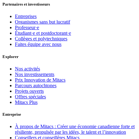
Partenaires et investisseurs
Entreprises
Organismes sans but lucratif
Professeur·e
Étudiant·e et postdoctorant·e
Collèges et polytechniques
Faites équipe avec nous
Explorer
Nos activités
Nos investissements
Prix Innovation de Mitacs
Parcours autochtones
Projets ouverts
Offres spéciales
Mitacs Plus
Entreprise
À propos de Mitacs : Créer une économie canadienne forte et
résiliente, propulsée par les idées, le talent et l’innovation
Conseillers et conseillères Mitacs