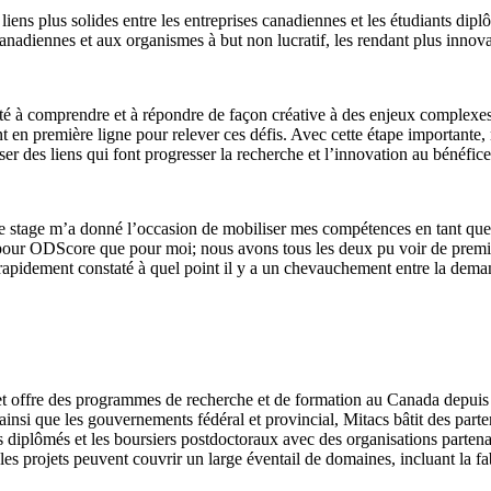
ens plus solides entre les entreprises canadiennes et les étudiants dipl
nadiennes et aux organismes à but non lucratif, les rendant plus innovan
té à comprendre et à répondre de façon créative à des enjeux complexes
 en première ligne pour relever ces défis. Avec cette étape importante, 
ser des liens qui font progresser la recherche et l’innovation au bénéf
 Ce stage m’a donné l’occasion de mobiliser mes compétences en tant qu
nt pour ODScore que pour moi; nous avons tous les deux pu voir de pre
rapidement constaté à quel point il y a un chevauchement entre la deman
 et offre des programmes de recherche et de formation au Canada depuis
 ainsi que les gouvernements fédéral et provincial, Mitacs bâtit des parte
 diplômés et les boursiers postdoctoraux avec des organisations partena
, les projets peuvent couvrir un large éventail de domaines, incluant la fab