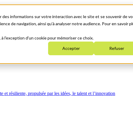
 des informations sur votre interaction avec le site et se souvenir de vo
nce de navigation, ainsi qu'à analyser notre audience. Pour en savoir pl
, à l'exception d'un cookie pour mémoriser ce choix.
mpact
Accepter
Refuser
t résiliente, propulsée par les idées, le talent et l’innovation