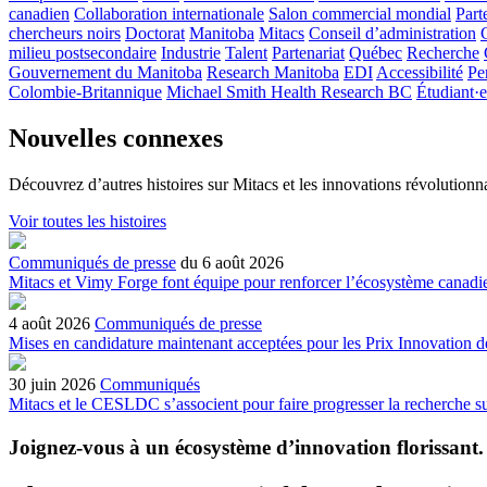
canadien
Collaboration internationale
Salon commercial mondial
Part
chercheurs noirs
Doctorat
Manitoba
Mitacs
Conseil d’administration
milieu postsecondaire
Industrie
Talent
Partenariat
Québec
Recherche
Gouvernement du Manitoba
Research Manitoba
EDI
Accessibilité
Pe
Colombie-Britannique
Michael Smith Health Research BC
Étudiant·e
Nouvelles connexes
Découvrez d’autres histoires sur Mitacs et les innovations révolutionna
Voir toutes les histoires
Communiqués de presse
du 6 août 2026
Mitacs et Vimy Forge font équipe pour renforcer l’écosystème canadie
4 août 2026
Communiqués de presse
Mises en candidature maintenant acceptées pour les Prix Innovation 
30 juin 2026
Communiqués
Mitacs et le CESLDC s’associent pour faire progresser la recherche su
Joignez-vous à un écosystème d’innovation florissant
.