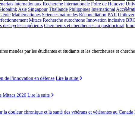
enariats internationaux
Recherche internationale
Foire de Hanovre
Univ
Globalink
Asie
Singapour
Thaïlande
Philippines
International
Accélérat
Génie
Mathématiques
Sciences naturelles
Réconciliation
PAII
Unilever
rfectionnement Mitacs
Recherche autochtone
Innovation inclusive
BR
s des cycles supérieurs
Chercheurs et chercheuses au postdoctorat
Inno
ires menées par les étudiantes et étudiants et les chercheuses et cherche
n de l’innovation en défense
Lire la suite
de Mitacs 2026
Lire la suite
r la douleur chronique et la santé des vétérans et vétérantes au Canada