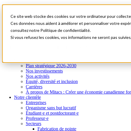
Mitacs Plus
Contactez-nous
Ce site web stocke des cookies sur votre ordinateur pour collecter
Nouvelles et événements
English
Ces données nous aident à améliorer et personnaliser votre expérie
Commençons!
consultez notre Politique de confidentialité.
A0
Menu
Si vous refusez les cookies, vos informations ne seront pas suivies
Qui nous sommes
Notre clientèle
Services
Programmes
I
Qui nous sommes
Plan stratégique 2026-2030
Nos investissements
Nos activités
Équité, diversité et inclusion
Carrières
À propos de Mitacs : Créer une économie canadienne forte e
Notre clientèle
Entreprises
Organisme sans but lucratif
Étudiant·e et postdoctorant·e
Professeur·e
Secteurs
Fabrication de pointe