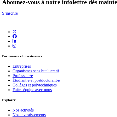
Abonnez-vous à notre infolettre dès maint
S’inscrire
Partenaires et investisseurs
Entreprises
Organismes sans but lucratif
Professeur·e
Étudiant·e et postdoctorant·e
Collèges et polytechniques
Faites équipe avec nous
Explorer
Nos activités
Nos investissements