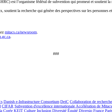
SHRC) est l’organisme fédéral de subvention qui promeut et soutient la 
outient la recherche qui génère des perspectives sur les personnes et co
tez
mitacs.ca/newsroom
.
.gc.ca
.
###
cs
Danish e-Infrastructure Consortium
DeiC
Collaboration de recherch
l
CIFAR
Subvention d'excellence internationale Accélération de Mitacs
da
Corée
KEIT
Culture
Inclusion
Diversité
Équité
Diversio
France
Pari