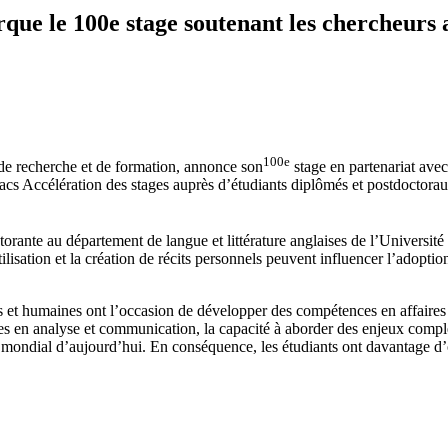
ue le 100e stage soutenant les chercheurs 
100e
 de recherche et de formation, annonce son
stage en partenariat avec
s Accélération des stages auprès d’étudiants diplômés et postdoctoraux 
torante au département de langue et littérature anglaises de l’Université
lisation et la création de récits personnels peuvent influencer l’adop
 et humaines ont l’occasion de développer des compétences en affaires t
es en analyse et communication, la capacité à aborder des enjeux complexe
mondial d’aujourd’hui. En conséquence, les étudiants ont davantage d’o