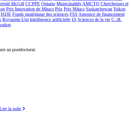
ersité McGill
CCPPE
Ontario
Municipalités
AMCTO
Chercheuses et
ion
Prix Innovation de Mitacs
Prix
Prix Mitacs
Saskatchewan
Yukon
ISDE
Fonds stratégique des sciences
FSS
Annonce de financement
G
Royaume-Uni
Intelligence artificielle
IA
Sciences de la vie
C.-B.
vation
urs au postdoctorat.
Lire la suite