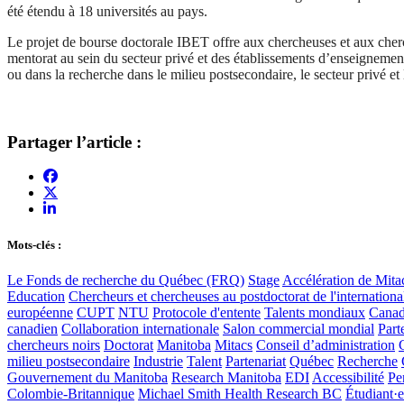
été étendu à 18 universités au pays.
Le projet de bourse doctorale IBET offre aux chercheuses et aux cher
mentorat au sein du secteur privé et des établissements d’enseignement
ou dans la recherche dans le milieu postsecondaire, le secteur privé et 
Partager l’article :
Mots-clés :
Le Fonds de recherche du Québec (FRQ)
Stage
Accélération de Mita
Education
Chercheurs et chercheuses au postdoctorat de l'internationa
européenne
CUPT
NTU
Protocole d'entente
Talents mondiaux
Cana
canadien
Collaboration internationale
Salon commercial mondial
Part
chercheurs noirs
Doctorat
Manitoba
Mitacs
Conseil d’administration
milieu postsecondaire
Industrie
Talent
Partenariat
Québec
Recherche
Gouvernement du Manitoba
Research Manitoba
EDI
Accessibilité
Pe
Colombie-Britannique
Michael Smith Health Research BC
Étudiant·e