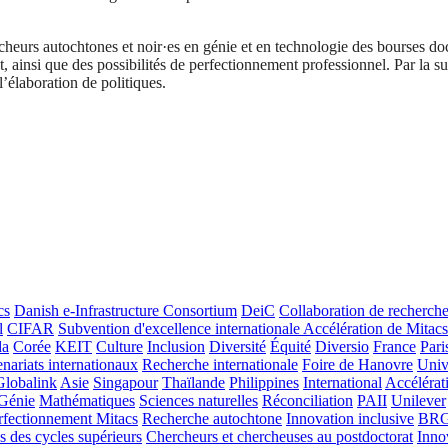
cheurs autochtones et noir·es en génie et en technologie des bourses 
, ainsi que des possibilités de perfectionnement professionnel. Par la s
l’élaboration de politiques.
cs
Danish e-Infrastructure Consortium
DeiC
Collaboration de recherch
l
CIFAR
Subvention d'excellence internationale Accélération de Mitacs
da
Corée
KEIT
Culture
Inclusion
Diversité
Équité
Diversio
France
Pari
enariats internationaux
Recherche internationale
Foire de Hanovre
Univ
Globalink
Asie
Singapour
Thaïlande
Philippines
International
Accélérat
Génie
Mathématiques
Sciences naturelles
Réconciliation
PAII
Unilever
rfectionnement Mitacs
Recherche autochtone
Innovation inclusive
BR
s des cycles supérieurs
Chercheurs et chercheuses au postdoctorat
Inno