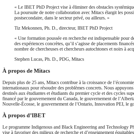
« Le IBET PhD Project vise à éliminer des obstacles systémiques
La poursuite de notre collaboration avec Mitacs élargit les possib
postsecondaire, dans le secteur privé, ou ailleurs. »
Tiz Mekonnen, Ph. D., directeur, IBET PhD Project
« Une formation poussée en recherche est indispensable pour dé
des expériences concrètes, qu’il s’agisse de placements financ
nombre de chercheuses et chercheurs autochtones et noirs à acqué
Stephen Lucas, Ph. D., PDG, Mitacs
À propos de Mitacs
Depuis plus de 25 ans, Mitacs contribue à la croissance de l’économie 
internationaux pour résoudre des problèmes concrets. Nous appuyons la 
destinés aux étudiantes et étudiants du premier cycle et des cycles supé
financé par le gouvernement du Canada, le gouvernement de l’Alber
Nouvelle-Écosse, le gouvernement de l’Ontario, Innovation PEI, le
À propos d’IBET
Le programme Indigenous and Black Engineering and Technology PhD Pr
vise à favoriser des milieux de recherche et d’enseignement équitables