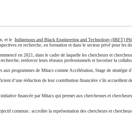
n, et le
Indigenous and Black Engineering and Technology (IBET)
PhD
rspectives en recherche, en formation et dans le secteur privé pour les
ommencé en 2021, dans le cadre de laquelle les chercheurs et chercheuse
recherche, renforcer leurs réseaux professionnels et favoriser la collabor
ccès aux programmes de Mitacs comme Accélération, Stage de stratégie d
ficient d’une réduction de leur contribution financière s’ils accueillent
nitiative financée par Mitacs qui permet aux chercheuses et chercheurs
bjectif commun : accroître la représentation des chercheurs et chercheuse