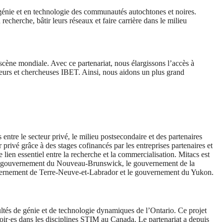
 génie et en technologie des communautés autochtones et noires.
 recherche, bâtir leurs réseaux et faire carrière dans le milieu
cène mondiale. Avec ce partenariat, nous élargissons l’accès à
heurs et chercheuses IBET. Ainsi, nous aidons un plus grand
ntre le secteur privé, le milieu postsecondaire et des partenaires
privé grâce à des stages cofinancés par les entreprises partenaires et
 lien essentiel entre la recherche et la commercialisation. Mitacs est
le gouvernement du Nouveau-Brunswick, le gouvernement de la
vernement de Terre-Neuve-et-Labrador et le gouvernement du Yukon.
tés de génie et de technologie dynamiques de l’Ontario. Ce projet
noir·es dans les disciplines STIM au Canada. Le partenariat a depuis