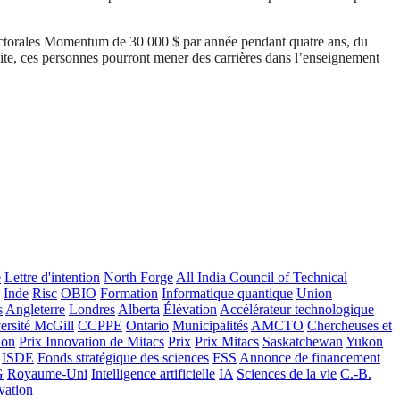
doctorales Momentum de 30 000 $ par année pendant quatre ans, du
uite, ces personnes pourront mener des carrières dans l’enseignement
e
Lettre d'intention
North Forge
All India Council of Technical
Inde
Risc
OBIO
Formation
Informatique quantique
Union
s
Angleterre
Londres
Alberta
Élévation
Accélérateur technologique
ersité McGill
CCPPE
Ontario
Municipalités
AMCTO
Chercheuses et
ion
Prix Innovation de Mitacs
Prix
Prix Mitacs
Saskatchewan
Yukon
ISDE
Fonds stratégique des sciences
FSS
Annonce de financement
G
Royaume-Uni
Intelligence artificielle
IA
Sciences de la vie
C.-B.
vation