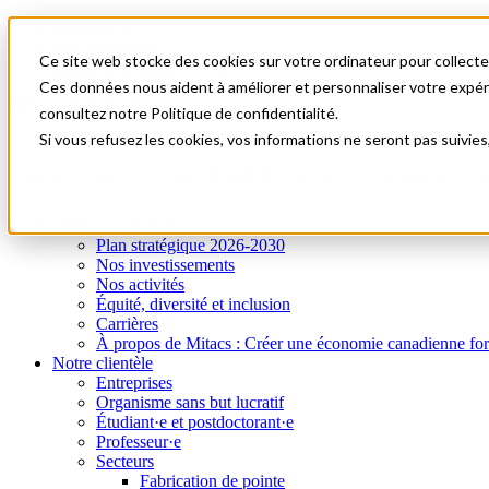
Mitacs Plus
Contactez-nous
Ce site web stocke des cookies sur votre ordinateur pour collecter
Nouvelles et événements
English
Ces données nous aident à améliorer et personnaliser votre expérie
Commençons!
Menu
consultez notre Politique de confidentialité.
Si vous refusez les cookies, vos informations ne seront pas suivies
Qui nous sommes
Notre clientèle
Services
Programmes
I
Qui nous sommes
Plan stratégique 2026-2030
Nos investissements
Nos activités
Équité, diversité et inclusion
Carrières
À propos de Mitacs : Créer une économie canadienne forte e
Notre clientèle
Entreprises
Organisme sans but lucratif
Étudiant·e et postdoctorant·e
Professeur·e
Secteurs
Fabrication de pointe