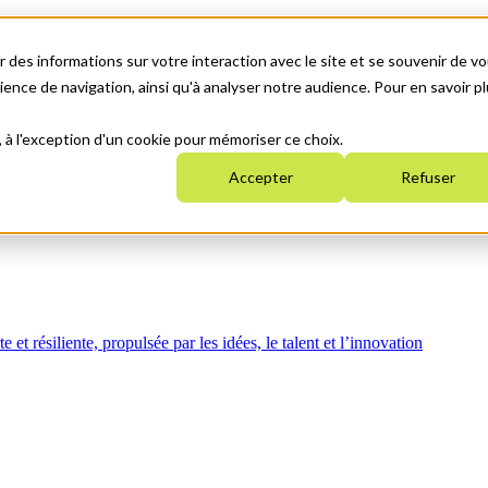
 des informations sur votre interaction avec le site et se souvenir de vo
nce de navigation, ainsi qu'à analyser notre audience. Pour en savoir pl
, à l'exception d'un cookie pour mémoriser ce choix.
mpact
Accepter
Refuser
t résiliente, propulsée par les idées, le talent et l’innovation