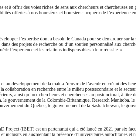
 et à offrir des voies riches de sens aux chercheurs et chercheuses en
ilités offertes à nos boursières et boursiers : acquérir de l’expérience en
velopper l’expertise dont a besoin le Canada pour se démarquer sur la s
és dans des projets de recherche ou d’un soutien personnalisé aux cherc
rir l’expérience et les relations indispensables à leur réussite. »
et au développement de la main-d’œuvre de l’avenir en créant des liens e
collaboration en recherche entre le milieu postsecondaire et le secteur 
rieurs, ainsi qu’aux chercheurs et chercheuses au postdoctorat, à titre de
ta, le gouvernement de la Colombie-Britannique, Research Manitoba, 
 gouvernement du Québec, le gouvernement de la Saskatchewan, le gou
oject (IBET) est un partenariat qui a été lancé en 2021 par six facul
 et inclusifs en augmentant la présence d’universitaires autochtones et 