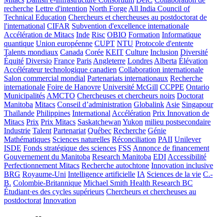
recherche
Lettre d'intention
North Forge
All India Council of
Technical Education
Chercheurs et chercheuses au postdoctorat de
l'international
CIFAR
Subvention d'excellence internationale
Accélération de Mitacs
Inde
Risc
OBIO
Formation
Informatique
quantique
Union européenne
CUPT
NTU
Protocole d'entente
Talents mondiaux
Canada
Corée
KEIT
Culture
Inclusion
Diversité
Équité
Diversio
France
Paris
Angleterre
Londres
Alberta
Élévation
Accélérateur technologique canadien
Collaboration internationale
Salon commercial mondial
Partenariats internationaux
Recherche
internationale
Foire de Hanovre
Université McGill
CCPPE
Ontario
Municipalités
AMCTO
Chercheuses et chercheurs noirs
Doctorat
Manitoba
Mitacs
Conseil d’administration
Globalink
Asie
Singapour
Thaïlande
Philippines
International
Accélération
Prix Innovation de
Mitacs
Prix
Prix Mitacs
Saskatchewan
Yukon
milieu postsecondaire
Industrie
Talent
Partenariat
Québec
Recherche
Génie
Mathématiques
Sciences naturelles
Réconciliation
PAII
Unilever
ISDE
Fonds stratégique des sciences
FSS
Annonce de financement
Gouvernement du Manitoba
Research Manitoba
EDI
Accessibilité
Perfectionnement Mitacs
Recherche autochtone
Innovation inclusive
BRG
Royaume-Uni
Intelligence artificielle
IA
Sciences de la vie
C.-
B.
Colombie-Britannique
Michael Smith Health Research BC
Étudiant·es des cycles supérieurs
Chercheurs et chercheuses au
postdoctorat
Innovation