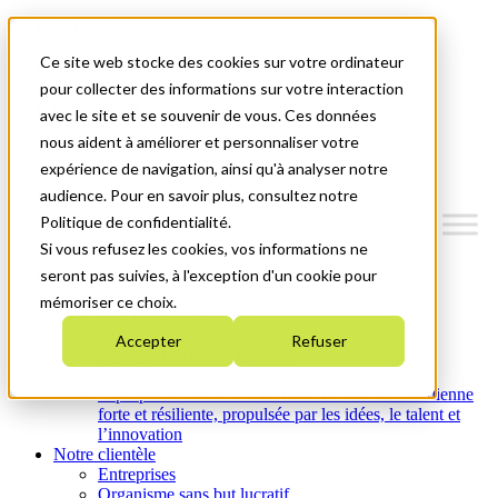
Mitacs Plus
Contactez-nous
Ce site web stocke des cookies sur votre ordinateur
Nouvelles et événements
English
pour collecter des informations sur votre interaction
Commençons!
avec le site et se souvenir de vous. Ces données
nous aident à améliorer et personnaliser votre
Menu
expérience de navigation, ainsi qu'à analyser notre
audience. Pour en savoir plus, consultez notre
Politique de confidentialité.
Si vous refusez les cookies, vos informations ne
Qui nous sommes
seront pas suivies, à l'exception d'un cookie pour
Plan stratégique 2026-2030
mémoriser ce choix.
Nos investissements
Nos activités
Accepter
Refuser
Équité, diversité et inclusion
Carrières
À propos de Mitacs : Créer une économie canadienne
forte et résiliente, propulsée par les idées, le talent et
l’innovation
Notre clientèle
Entreprises
Organisme sans but lucratif