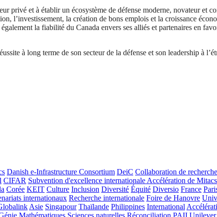
eur privé et à établir un écosystème de défense moderne, novateur et con
tion, l’investissement, la création de bons emplois et la croissance éc
galement la fiabilité du Canada envers ses alliés et partenaires en favor
éussite à long terme de son secteur de la défense et son leadership à l’é
cs
Danish e-Infrastructure Consortium
DeiC
Collaboration de recherch
l
CIFAR
Subvention d'excellence internationale Accélération de Mitacs
da
Corée
KEIT
Culture
Inclusion
Diversité
Équité
Diversio
France
Pari
enariats internationaux
Recherche internationale
Foire de Hanovre
Univ
Globalink
Asie
Singapour
Thaïlande
Philippines
International
Accélérat
Génie
Mathématiques
Sciences naturelles
Réconciliation
PAII
Unilever