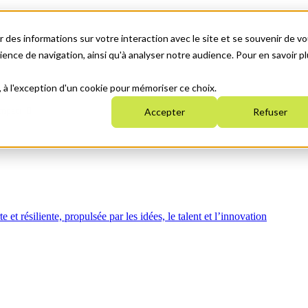
 des informations sur votre interaction avec le site et se souvenir de vo
nce de navigation, ainsi qu'à analyser notre audience. Pour en savoir pl
, à l'exception d'un cookie pour mémoriser ce choix.
mpact
Accepter
Refuser
t résiliente, propulsée par les idées, le talent et l’innovation