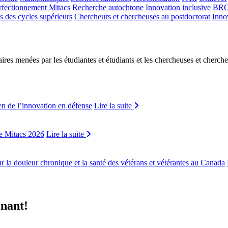
rfectionnement Mitacs
Recherche autochtone
Innovation inclusive
BR
s des cycles supérieurs
Chercheurs et chercheuses au postdoctorat
Inno
ires menées par les étudiantes et étudiants et les chercheuses et cherche
n de l’innovation en défense
Lire la suite
de Mitacs 2026
Lire la suite
r la douleur chronique et la santé des vétérans et vétérantes au Canada
enant!