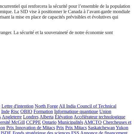
currentiel qui renforcera la sécurité pour l’ensemble de la population
onomique. La SID vise à positionner le Canada à l’avant-garde mondiale
isant la mise en place de capacités prévisibles et évolutives qui
tranger. La sécurité et la souveraineté de notre économie sont
e
Lettre d'intention
North Forge
All India Council of Technical
Inde
Risc
OBIO
Formation
Informatique quantique
Union
s
Angleterre
Londres
Alberta
Élévation
Accélérateur technologique
ersité McGill
CCPPE
Ontario
Municipalités
AMCTO
Chercheuses et
ion
Prix Innovation de Mitacs
Prix
Prix Mitacs
Saskatchewan
Yukon
ISDE
Fonds stratégique des sciences
FSS
Annonce de financement