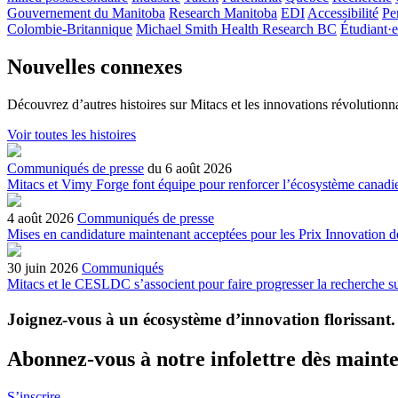
Gouvernement du Manitoba
Research Manitoba
EDI
Accessibilité
Pe
Colombie-Britannique
Michael Smith Health Research BC
Étudiant·e
Nouvelles connexes
Découvrez d’autres histoires sur Mitacs et les innovations révolutionna
Voir toutes les histoires
Communiqués de presse
du 6 août 2026
Mitacs et Vimy Forge font équipe pour renforcer l’écosystème canadie
4 août 2026
Communiqués de presse
Mises en candidature maintenant acceptées pour les Prix Innovation 
30 juin 2026
Communiqués
Mitacs et le CESLDC s’associent pour faire progresser la recherche su
Joignez-vous à un écosystème d’innovation florissant
.
Abonnez-vous à notre infolettre dès maint
S’inscrire