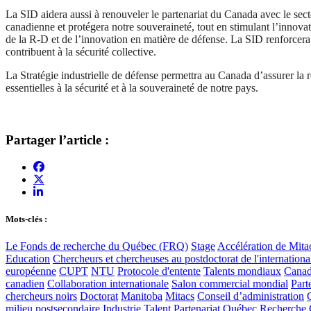
La SID aidera aussi à renouveler le partenariat du Canada avec le sect
canadienne et protégera notre souveraineté, tout en stimulant l’innova
de la R-D et de l’innovation en matière de défense. La SID renforcera é
contribuent à la sécurité collective.
La Stratégie industrielle de défense permettra au Canada d’assurer la r
essentielles à la sécurité et à la souveraineté de notre pays.
Partager l’article :
Mots-clés :
Le Fonds de recherche du Québec (FRQ)
Stage
Accélération de Mita
Education
Chercheurs et chercheuses au postdoctorat de l'internationa
européenne
CUPT
NTU
Protocole d'entente
Talents mondiaux
Cana
canadien
Collaboration internationale
Salon commercial mondial
Part
chercheurs noirs
Doctorat
Manitoba
Mitacs
Conseil d’administration
milieu postsecondaire
Industrie
Talent
Partenariat
Québec
Recherche