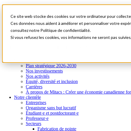
Mitacs Plus
Contactez-nous
Ce site web stocke des cookies sur votre ordinateur pour collecter
Nouvelles et événements
English
Ces données nous aident à améliorer et personnaliser votre expérie
Commençons!
consultez notre Politique de confidentialité.
A0
Menu
Si vous refusez les cookies, vos informations ne seront pas suivies
Qui nous sommes
Notre clientèle
Services
Programmes
I
Qui nous sommes
Plan stratégique 2026-2030
Nos investissements
Nos activités
Équité, diversité et inclusion
Carrières
À propos de Mitacs : Créer une économie canadienne forte e
Notre clientèle
Entreprises
Organisme sans but lucratif
Étudiant·e et postdoctorant·e
Professeur·e
Secteurs
Fabrication de pointe