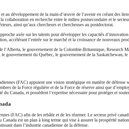
et au développement de la main-d’œuvre de l’avenir en créant des liens e
collaboration en recherche entre le milieu postsecondaire et le secteur 
érieurs, ainsi qu’aux chercheurs et chercheuses au postdoctorat.
pproche axée sur les talents pour développer les capacités d’innovation 
tion, accélérant l’entrée sur le marché et la croissance de nouveaux produ
 de l’Alberta, le gouvernement de la Colombie-Britannique, Research
I, le gouvernement du Québec, le gouvernement de la Saskatchewan, l
iennes (FAC) appuient une vision stratégique en matière de défense selo
 de la Force régulière et de la Force de réserve ainsi que d’employés
té du Canada, et possèdent l’expertise nécessaire pour protéger et soute
anada
s (FAC) afin de les rebâtir et de les réarmer. Le secteur privé canadien
du Canada est un plan à long terme qui vise à assurer la prospérité nation
stissant dans l’industrie canadienne de la défense.