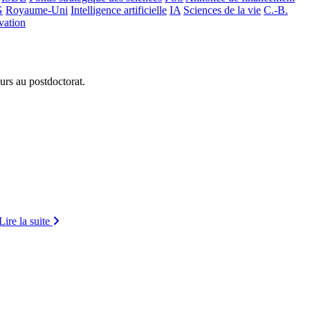
G
Royaume-Uni
Intelligence artificielle
IA
Sciences de la vie
C.-B.
vation
urs au postdoctorat.
Lire la suite