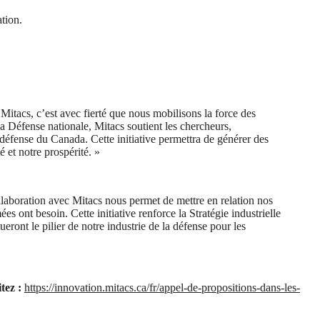
ation.
Mitacs, c’est avec fierté que nous mobilisons la force des
la Défense nationale, Mitacs soutient les chercheurs,
 défense du Canada. Cette initiative permettra de générer des
 et notre prospérité. »
ollaboration avec Mitacs nous permet de mettre en relation nos
s ont besoin. Cette initiative renforce la Stratégie industrielle
ront le pilier de notre industrie de la défense pour les
itez :
https://innovation.mitacs.ca/fr/appel-de-propositions-dans-les-