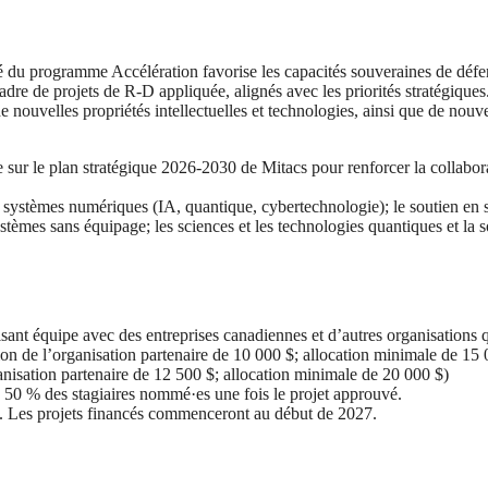
rité du programme Accélération favorise les capacités souveraines de dé
dre de projets de R-D appliquée, alignés avec les priorités stratégiques
nouvelles propriétés intellectuelles et technologies, ainsi que de nouvea
ée sur le plan stratégique 2026-2030 de Mitacs pour renforcer la collabor
systèmes numériques (IA, quantique, cybertechnologie); le soutien en ser
 systèmes sans équipage; les sciences et les technologies quantiques et la
sant équipe avec des entreprises canadiennes et d’autres organisations q
tion de l’organisation partenaire de 10 000 $; allocation minimale de 15 
anisation partenaire de 12 500 $; allocation minimale de 20 000 $)
’à 50 % des stagiaires nommé·es une fois le projet approuvé.
6. Les projets financés commenceront au début de 2027.