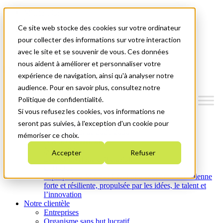
Mitacs Plus
Contactez-nous
Ce site web stocke des cookies sur votre ordinateur
Nouvelles et événements
English
pour collecter des informations sur votre interaction
Commençons!
avec le site et se souvenir de vous. Ces données
nous aident à améliorer et personnaliser votre
Menu
expérience de navigation, ainsi qu'à analyser notre
audience. Pour en savoir plus, consultez notre
Politique de confidentialité.
Si vous refusez les cookies, vos informations ne
Qui nous sommes
seront pas suivies, à l'exception d'un cookie pour
Plan stratégique 2026-2030
mémoriser ce choix.
Nos investissements
Nos activités
Accepter
Refuser
Équité, diversité et inclusion
Carrières
À propos de Mitacs : Créer une économie canadienne
forte et résiliente, propulsée par les idées, le talent et
l’innovation
Notre clientèle
Entreprises
Organisme sans but lucratif