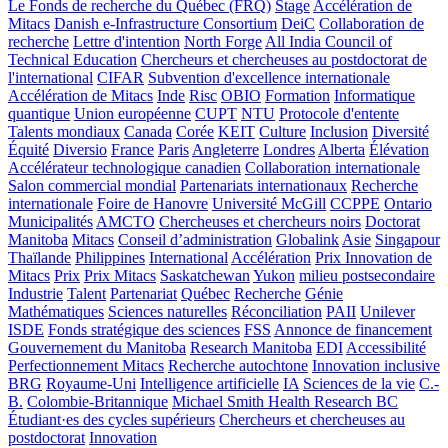
Le Fonds de recherche du Québec (FRQ)
Stage
Accélération de
Mitacs
Danish e-Infrastructure Consortium
DeiC
Collaboration de
recherche
Lettre d'intention
North Forge
All India Council of
Technical Education
Chercheurs et chercheuses au postdoctorat de
l'international
CIFAR
Subvention d'excellence internationale
Accélération de Mitacs
Inde
Risc
OBIO
Formation
Informatique
quantique
Union européenne
CUPT
NTU
Protocole d'entente
Talents mondiaux
Canada
Corée
KEIT
Culture
Inclusion
Diversité
Équité
Diversio
France
Paris
Angleterre
Londres
Alberta
Élévation
Accélérateur technologique canadien
Collaboration internationale
Salon commercial mondial
Partenariats internationaux
Recherche
internationale
Foire de Hanovre
Université McGill
CCPPE
Ontario
Municipalités
AMCTO
Chercheuses et chercheurs noirs
Doctorat
Manitoba
Mitacs
Conseil d’administration
Globalink
Asie
Singapour
Thaïlande
Philippines
International
Accélération
Prix Innovation de
Mitacs
Prix
Prix Mitacs
Saskatchewan
Yukon
milieu postsecondaire
Industrie
Talent
Partenariat
Québec
Recherche
Génie
Mathématiques
Sciences naturelles
Réconciliation
PAII
Unilever
ISDE
Fonds stratégique des sciences
FSS
Annonce de financement
Gouvernement du Manitoba
Research Manitoba
EDI
Accessibilité
Perfectionnement Mitacs
Recherche autochtone
Innovation inclusive
BRG
Royaume-Uni
Intelligence artificielle
IA
Sciences de la vie
C.-
B.
Colombie-Britannique
Michael Smith Health Research BC
Étudiant·es des cycles supérieurs
Chercheurs et chercheuses au
postdoctorat
Innovation