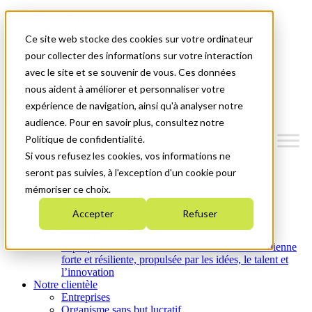
Mitacs Plus
Contactez-nous
Ce site web stocke des cookies sur votre ordinateur
Nouvelles et événements
English
pour collecter des informations sur votre interaction
Commençons!
avec le site et se souvenir de vous. Ces données
nous aident à améliorer et personnaliser votre
Menu
expérience de navigation, ainsi qu'à analyser notre
audience. Pour en savoir plus, consultez notre
Politique de confidentialité.
Si vous refusez les cookies, vos informations ne
Qui nous sommes
seront pas suivies, à l'exception d'un cookie pour
Plan stratégique 2026-2030
mémoriser ce choix.
Nos investissements
Nos activités
Accepter
Refuser
Équité, diversité et inclusion
Carrières
À propos de Mitacs : Créer une économie canadienne
forte et résiliente, propulsée par les idées, le talent et
l’innovation
Notre clientèle
Entreprises
Organisme sans but lucratif