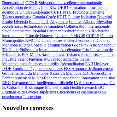
l'international
CIFAR
Subvention d'excellence internationale
Accélération de Mitacs
Inde
Risc
OBIO
Formation
Informatique
quantique
Union européenne
CUPT
NTU
Protocole d'entente
Talents mondiaux
Canada
Corée
KEIT
Culture
Inclusion
Diversité
Équité
Diversio
France
Paris
Angleterre
Londres
Alberta
Élévation
Accélérateur technologique canadien
Collaboration internationale
Salon commercial mondial
Partenariats internationaux
Recherche
internationale
Foire de Hanovre
Université McGill
CCPPE
Ontario
Municipalités
AMCTO
Chercheuses et chercheurs noirs
Doctorat
Manitoba
Mitacs
Conseil d’administration
Globalink
Asie
Singapour
Thaïlande
Philippines
International
Accélération
Prix Innovation de
Mitacs
Prix
Prix Mitacs
Saskatchewan
Yukon
milieu postsecondaire
Industrie
Talent
Partenariat
Québec
Recherche
Génie
Mathématiques
Sciences naturelles
Réconciliation
PAII
Unilever
ISDE
Fonds stratégique des sciences
FSS
Annonce de financement
Gouvernement du Manitoba
Research Manitoba
EDI
Accessibilité
Perfectionnement Mitacs
Recherche autochtone
Innovation inclusive
BRG
Royaume-Uni
Intelligence artificielle
IA
Sciences de la vie
C.-
B.
Colombie-Britannique
Michael Smith Health Research BC
Étudiant·es des cycles supérieurs
Chercheurs et chercheuses au
postdoctorat
Innovation
Nouvelles connexes