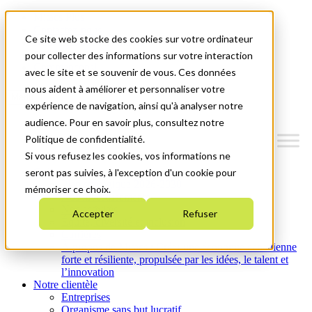
Mitacs Plus
Contactez-nous
Ce site web stocke des cookies sur votre ordinateur
Nouvelles et événements
English
pour collecter des informations sur votre interaction
Commençons!
avec le site et se souvenir de vous. Ces données
nous aident à améliorer et personnaliser votre
Menu
expérience de navigation, ainsi qu'à analyser notre
audience. Pour en savoir plus, consultez notre
Politique de confidentialité.
Si vous refusez les cookies, vos informations ne
Qui nous sommes
seront pas suivies, à l'exception d'un cookie pour
Plan stratégique 2026-2030
mémoriser ce choix.
Nos investissements
Nos activités
Accepter
Refuser
Équité, diversité et inclusion
Carrières
À propos de Mitacs : Créer une économie canadienne
forte et résiliente, propulsée par les idées, le talent et
l’innovation
Notre clientèle
Entreprises
Organisme sans but lucratif