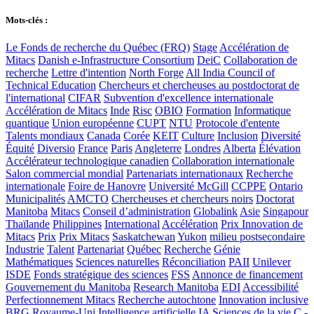
Mots-clés :
Le Fonds de recherche du Québec (FRQ)
Stage
Accélération de
Mitacs
Danish e-Infrastructure Consortium
DeiC
Collaboration de
recherche
Lettre d'intention
North Forge
All India Council of
Technical Education
Chercheurs et chercheuses au postdoctorat de
l'international
CIFAR
Subvention d'excellence internationale
Accélération de Mitacs
Inde
Risc
OBIO
Formation
Informatique
quantique
Union européenne
CUPT
NTU
Protocole d'entente
Talents mondiaux
Canada
Corée
KEIT
Culture
Inclusion
Diversité
Équité
Diversio
France
Paris
Angleterre
Londres
Alberta
Élévation
Accélérateur technologique canadien
Collaboration internationale
Salon commercial mondial
Partenariats internationaux
Recherche
internationale
Foire de Hanovre
Université McGill
CCPPE
Ontario
Municipalités
AMCTO
Chercheuses et chercheurs noirs
Doctorat
Manitoba
Mitacs
Conseil d’administration
Globalink
Asie
Singapour
Thaïlande
Philippines
International
Accélération
Prix Innovation de
Mitacs
Prix
Prix Mitacs
Saskatchewan
Yukon
milieu postsecondaire
Industrie
Talent
Partenariat
Québec
Recherche
Génie
Mathématiques
Sciences naturelles
Réconciliation
PAII
Unilever
ISDE
Fonds stratégique des sciences
FSS
Annonce de financement
Gouvernement du Manitoba
Research Manitoba
EDI
Accessibilité
Perfectionnement Mitacs
Recherche autochtone
Innovation inclusive
BRG
Royaume-Uni
Intelligence artificielle
IA
Sciences de la vie
C.-