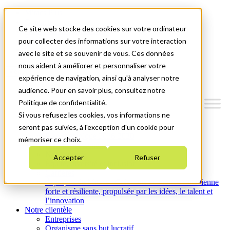
Mitacs Plus
Contactez-nous
Ce site web stocke des cookies sur votre ordinateur
Nouvelles et événements
English
pour collecter des informations sur votre interaction
Commençons!
avec le site et se souvenir de vous. Ces données
nous aident à améliorer et personnaliser votre
Menu
expérience de navigation, ainsi qu'à analyser notre
audience. Pour en savoir plus, consultez notre
Politique de confidentialité.
Si vous refusez les cookies, vos informations ne
Qui nous sommes
seront pas suivies, à l'exception d'un cookie pour
Plan stratégique 2026-2030
mémoriser ce choix.
Nos investissements
Nos activités
Accepter
Refuser
Équité, diversité et inclusion
Carrières
À propos de Mitacs : Créer une économie canadienne
forte et résiliente, propulsée par les idées, le talent et
l’innovation
Notre clientèle
Entreprises
Organisme sans but lucratif