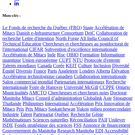
Mots-clés :
Le Fonds de recherche du Québec (FRQ)
Stage
Accélération de
Mitacs
Danish e-Infrastructure Consortium
DeiC
Collaboration de
recherche
Lettre d'intention
North Forge
All India Council of
Technical Education
Chercheurs et chercheuses au postdoctorat de
l'international
CIFAR
Subvention d'excellence internationale
Accélération de Mitacs
Inde
Risc
OBIO
Formation
Informatique
quantique
Union européenne
CUPT
NTU
Protocole d'entente
Talents mondiaux
Canada
Corée
KEIT
Culture
Inclusion
Diversité
Équité
Diversio
France
Paris
Angleterre
Londres
Alberta
Élévation
Accélérateur technologique canadien
Collaboration internationale
Salon commercial mondial
Partenariats internationaux
Recherche
internationale
Foire de Hanovre
Université McGill
CCPPE
Ontario
Municipalités
AMCTO
Chercheuses et chercheurs noirs
Doctorat
Manitoba
Mitacs
Conseil d’administration
Globalink
Asie
Singapour
Thaïlande
Philippines
International
Accélération
Prix Innovation de
Mitacs
Prix
Prix Mitacs
Saskatchewan
Yukon
milieu postsecondaire
Industrie
Talent
Partenariat
Québec
Recherche
Génie
Mathématiques
Sciences naturelles
Réconciliation
PAII
Unilever
ISDE
Fonds stratégique des sciences
FSS
Annonce de financement
Gouvernement du Manitoba
Research Manitoba
EDI
Accessibilité