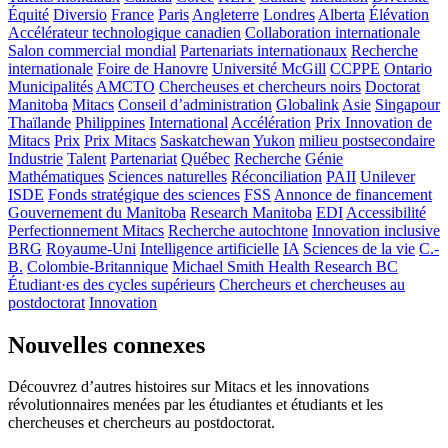
Équité
Diversio
France
Paris
Angleterre
Londres
Alberta
Élévation
Accélérateur technologique canadien
Collaboration internationale
Salon commercial mondial
Partenariats internationaux
Recherche
internationale
Foire de Hanovre
Université McGill
CCPPE
Ontario
Municipalités
AMCTO
Chercheuses et chercheurs noirs
Doctorat
Manitoba
Mitacs
Conseil d’administration
Globalink
Asie
Singapour
Thaïlande
Philippines
International
Accélération
Prix Innovation de
Mitacs
Prix
Prix Mitacs
Saskatchewan
Yukon
milieu postsecondaire
Industrie
Talent
Partenariat
Québec
Recherche
Génie
Mathématiques
Sciences naturelles
Réconciliation
PAII
Unilever
ISDE
Fonds stratégique des sciences
FSS
Annonce de financement
Gouvernement du Manitoba
Research Manitoba
EDI
Accessibilité
Perfectionnement Mitacs
Recherche autochtone
Innovation inclusive
BRG
Royaume-Uni
Intelligence artificielle
IA
Sciences de la vie
C.-
B.
Colombie-Britannique
Michael Smith Health Research BC
Étudiant·es des cycles supérieurs
Chercheurs et chercheuses au
postdoctorat
Innovation
Nouvelles connexes
Découvrez d’autres histoires sur Mitacs et les innovations
révolutionnaires menées par les étudiantes et étudiants et les
chercheuses et chercheurs au postdoctorat.