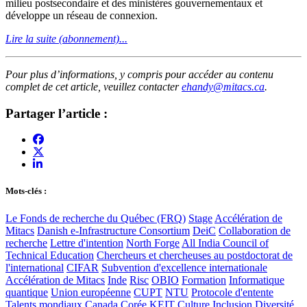
milieu postsecondaire et des ministères gouvernementaux et
développe un réseau de connexion.
Lire la suite (abonnement)...
Pour plus d’informations, y compris pour accéder au contenu
complet de cet article, veuillez contacter
ehandy@mitacs.ca
.
Partager l’article :
Mots-clés :
Le Fonds de recherche du Québec (FRQ)
Stage
Accélération de
Mitacs
Danish e-Infrastructure Consortium
DeiC
Collaboration de
recherche
Lettre d'intention
North Forge
All India Council of
Technical Education
Chercheurs et chercheuses au postdoctorat de
l'international
CIFAR
Subvention d'excellence internationale
Accélération de Mitacs
Inde
Risc
OBIO
Formation
Informatique
quantique
Union européenne
CUPT
NTU
Protocole d'entente
Talents mondiaux
Canada
Corée
KEIT
Culture
Inclusion
Diversité