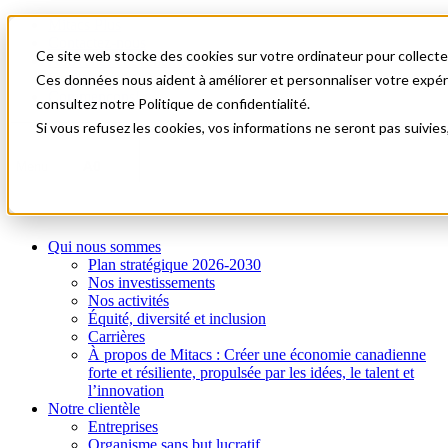
Mitacs Plus
Contactez-nous
Ce site web stocke des cookies sur votre ordinateur pour collecter
Nouvelles et événements
English
Ces données nous aident à améliorer et personnaliser votre expérie
Commençons!
consultez notre Politique de confidentialité.
Si vous refusez les cookies, vos informations ne seront pas suivies
A0
Menu
Qui nous sommes
Plan stratégique 2026-2030
Nos investissements
Nos activités
Équité, diversité et inclusion
Carrières
À propos de Mitacs : Créer une économie canadienne
forte et résiliente, propulsée par les idées, le talent et
l’innovation
Notre clientèle
Entreprises
Organisme sans but lucratif