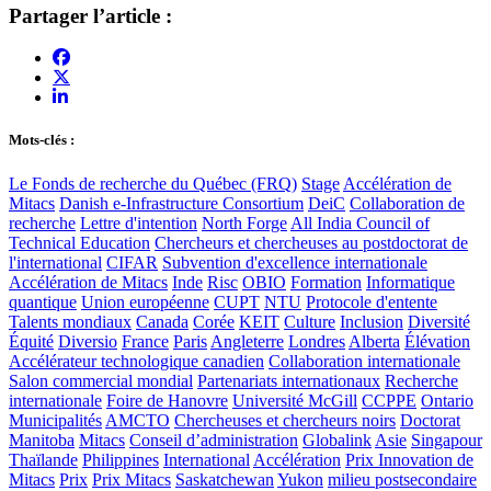
Partager l’article :
Mots-clés :
Le Fonds de recherche du Québec (FRQ)
Stage
Accélération de
Mitacs
Danish e-Infrastructure Consortium
DeiC
Collaboration de
recherche
Lettre d'intention
North Forge
All India Council of
Technical Education
Chercheurs et chercheuses au postdoctorat de
l'international
CIFAR
Subvention d'excellence internationale
Accélération de Mitacs
Inde
Risc
OBIO
Formation
Informatique
quantique
Union européenne
CUPT
NTU
Protocole d'entente
Talents mondiaux
Canada
Corée
KEIT
Culture
Inclusion
Diversité
Équité
Diversio
France
Paris
Angleterre
Londres
Alberta
Élévation
Accélérateur technologique canadien
Collaboration internationale
Salon commercial mondial
Partenariats internationaux
Recherche
internationale
Foire de Hanovre
Université McGill
CCPPE
Ontario
Municipalités
AMCTO
Chercheuses et chercheurs noirs
Doctorat
Manitoba
Mitacs
Conseil d’administration
Globalink
Asie
Singapour
Thaïlande
Philippines
International
Accélération
Prix Innovation de
Mitacs
Prix
Prix Mitacs
Saskatchewan
Yukon
milieu postsecondaire