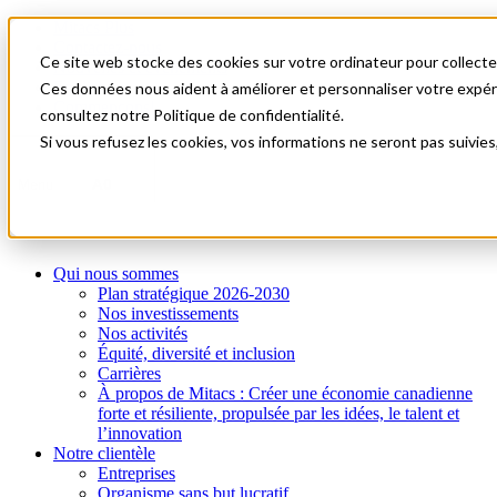
Mitacs Plus
Contactez-nous
Ce site web stocke des cookies sur votre ordinateur pour collecter
Nouvelles et événements
English
Ces données nous aident à améliorer et personnaliser votre expérie
Commençons!
consultez notre Politique de confidentialité.
Si vous refusez les cookies, vos informations ne seront pas suivies
A0
Menu
Qui nous sommes
Plan stratégique 2026-2030
Nos investissements
Nos activités
Équité, diversité et inclusion
Carrières
À propos de Mitacs : Créer une économie canadienne
forte et résiliente, propulsée par les idées, le talent et
l’innovation
Notre clientèle
Entreprises
Organisme sans but lucratif