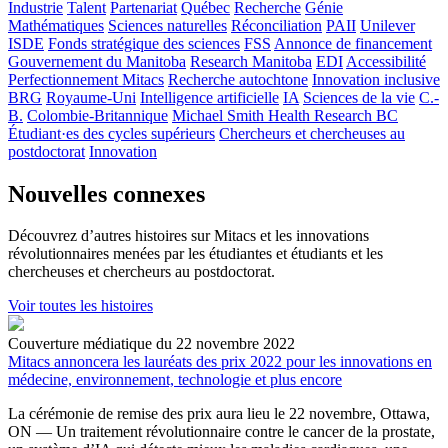
Industrie
Talent
Partenariat
Québec
Recherche
Génie
Mathématiques
Sciences naturelles
Réconciliation
PAII
Unilever
ISDE
Fonds stratégique des sciences
FSS
Annonce de financement
Gouvernement du Manitoba
Research Manitoba
EDI
Accessibilité
Perfectionnement Mitacs
Recherche autochtone
Innovation inclusive
BRG
Royaume-Uni
Intelligence artificielle
IA
Sciences de la vie
C.-
B.
Colombie-Britannique
Michael Smith Health Research BC
Étudiant·es des cycles supérieurs
Chercheurs et chercheuses au
postdoctorat
Innovation
Nouvelles connexes
Découvrez d’autres histoires sur Mitacs et les innovations
révolutionnaires menées par les étudiantes et étudiants et les
chercheuses et chercheurs au postdoctorat.
Voir toutes les histoires
Couverture médiatique du 22 novembre 2022
Mitacs annoncera les lauréats des prix 2022 pour les innovations en
médecine, environnement, technologie et plus encore
La cérémonie de remise des prix aura lieu le 22 novembre, Ottawa,
ON — Un traitement révolutionnaire contre le cancer de la prostate,