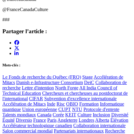
@FranceCanadaCulture
###
Partager l’article :
Mots-clés :
Le Fonds de recherche du Québec (FRQ)
Stage
Accélération de
Mitacs
Danish e-Infrastructure Consortium
DeiC
Collaboration de
recherche
Lettre d'intention
North Forge
All India Council of
Technical Education
Chercheurs et chercheuses au postdoctorat de
l'international
CIFAR
Subvention d'excellence internationale
Accélération de Mitacs
Inde
Risc
OBIO
Formation
Informatique
quantique
Union européenne
CUPT
NTU
Protocole d'entente
Talents mondiaux
Canada
Corée
KEIT
Culture
Inclusion
Diversité
Équité
Diversio
France
Paris
Angleterre
Londres
Alberta
Élévation
Accélérateur technologique canadien
Collaboration internationale
Salon commercial mondial
Partenariats internationaux
Recherche