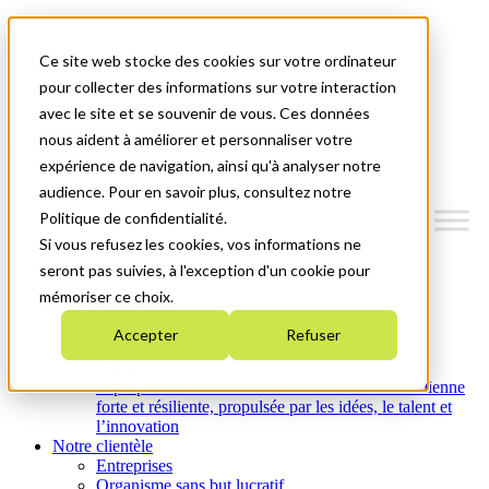
Mitacs Plus
Contactez-nous
Ce site web stocke des cookies sur votre ordinateur
Nouvelles et événements
English
pour collecter des informations sur votre interaction
Commençons!
avec le site et se souvenir de vous. Ces données
nous aident à améliorer et personnaliser votre
Menu
expérience de navigation, ainsi qu'à analyser notre
audience. Pour en savoir plus, consultez notre
Politique de confidentialité.
Si vous refusez les cookies, vos informations ne
Qui nous sommes
seront pas suivies, à l'exception d'un cookie pour
Plan stratégique 2026-2030
mémoriser ce choix.
Nos investissements
Nos activités
Accepter
Refuser
Équité, diversité et inclusion
Carrières
À propos de Mitacs : Créer une économie canadienne
forte et résiliente, propulsée par les idées, le talent et
l’innovation
Notre clientèle
Entreprises
Organisme sans but lucratif