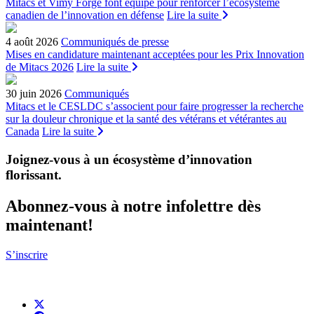
Mitacs et Vimy Forge font équipe pour renforcer l’écosystème
canadien de l’innovation en défense
Lire la suite
4 août 2026
Communiqués de presse
Mises en candidature maintenant acceptées pour les Prix Innovation
de Mitacs 2026
Lire la suite
30 juin 2026
Communiqués
Mitacs et le CESLDC s’associent pour faire progresser la recherche
sur la douleur chronique et la santé des vétérans et vétérantes au
Canada
Lire la suite
Joignez-vous à un écosystème d’innovation
florissant
.
Abonnez-vous à notre infolettre dès
maintenant!
S’inscrire