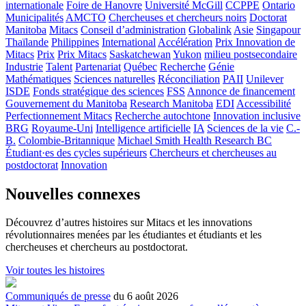
internationale
Foire de Hanovre
Université McGill
CCPPE
Ontario
Municipalités
AMCTO
Chercheuses et chercheurs noirs
Doctorat
Manitoba
Mitacs
Conseil d’administration
Globalink
Asie
Singapour
Thaïlande
Philippines
International
Accélération
Prix Innovation de
Mitacs
Prix
Prix Mitacs
Saskatchewan
Yukon
milieu postsecondaire
Industrie
Talent
Partenariat
Québec
Recherche
Génie
Mathématiques
Sciences naturelles
Réconciliation
PAII
Unilever
ISDE
Fonds stratégique des sciences
FSS
Annonce de financement
Gouvernement du Manitoba
Research Manitoba
EDI
Accessibilité
Perfectionnement Mitacs
Recherche autochtone
Innovation inclusive
BRG
Royaume-Uni
Intelligence artificielle
IA
Sciences de la vie
C.-
B.
Colombie-Britannique
Michael Smith Health Research BC
Étudiant·es des cycles supérieurs
Chercheurs et chercheuses au
postdoctorat
Innovation
Nouvelles connexes
Découvrez d’autres histoires sur Mitacs et les innovations
révolutionnaires menées par les étudiantes et étudiants et les
chercheuses et chercheurs au postdoctorat.
Voir toutes les histoires
Communiqués de presse
du 6 août 2026