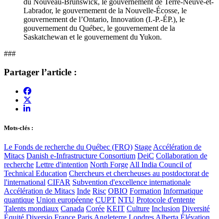
du Nouveau-Brunswick, le gouvernement de Terre-Neuve-et-
Labrador, le gouvernement de la Nouvelle-Écosse, le
gouvernement de l’Ontario, Innovation (I.-P.-ÉP.), le
gouvernement du Québec, le gouvernement de la
Saskatchewan et le gouvernement du Yukon.
###
Partager l’article :
Mots-clés :
Le Fonds de recherche du Québec (FRQ)
Stage
Accélération de
Mitacs
Danish e-Infrastructure Consortium
DeiC
Collaboration de
recherche
Lettre d'intention
North Forge
All India Council of
Technical Education
Chercheurs et chercheuses au postdoctorat de
l'international
CIFAR
Subvention d'excellence internationale
Accélération de Mitacs
Inde
Risc
OBIO
Formation
Informatique
quantique
Union européenne
CUPT
NTU
Protocole d'entente
Talents mondiaux
Canada
Corée
KEIT
Culture
Inclusion
Diversité
Équité
Diversio
France
Paris
Angleterre
Londres
Alberta
Élévation