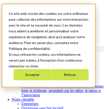
Mitacs Plus
Contactez-nous
Ce site web stocke des cookies sur votre ordinateur
Nouvelles et événements
English
pour collecter des informations sur votre interaction
Commençons!
avec le site et se souvenir de vous. Ces données
nous aident à améliorer et personnaliser votre
Menu
expérience de navigation, ainsi qu'à analyser notre
audience. Pour en savoir plus, consultez notre
Politique de confidentialité.
Si vous refusez les cookies, vos informations ne
Qui nous sommes
seront pas suivies, à l'exception d'un cookie pour
Plan stratégique 2026-2030
mémoriser ce choix.
Nos investissements
Nos activités
Accepter
Refuser
Équité, diversité et inclusion
Carrières
À propos de Mitacs : Créer une économie canadienne
forte et résiliente, propulsée par les idées, le talent et
l’innovation
Notre clientèle
Entreprises
Organisme sans but lucratif