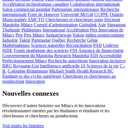
Accélérateur technologique canadien
Collaboration internationale
Salon commercial mondial
Partenariats internationaux
Recherche
internationale
Foire de Hanovre
Université McGill
CCPPE
Ontario
Municipalités
AMCTO
Chercheuses et chercheurs noirs
Doctorat
Manitoba
Mitacs
Conseil d’administration
Globalink
Asie
Singapour
Thaïlande
Philippines
International
Accélération
Prix Innovation de
Mitacs
Prix
Prix Mitacs
Saskatchewan
Yukon
milieu postsecondaire
Industrie
Talent
Partenariat
Québec
Recherche
Génie
Mathématiques
Sciences naturelles
Réconciliation
PAII
Unilever
ISDE
Fonds stratégique des sciences
FSS
Annonce de financement
Gouvernement du Manitoba
Research Manitoba
EDI
Accessibilité
Perfectionnement Mitacs
Recherche autochtone
Innovation inclusive
BRG
Royaume-Uni
Intelligence artificielle
IA
Sciences de la vie
C.-
B.
Colombie-Britannique
Michael Smith Health Research BC
Étudiant·es des cycles supérieurs
Chercheurs et chercheuses au
postdoctorat
Innovation
Nouvelles connexes
Découvrez d’autres histoires sur Mitacs et les innovations
révolutionnaires menées par les étudiantes et étudiants et les
chercheuses et chercheurs au postdoctorat.
Voir toutes les histoires