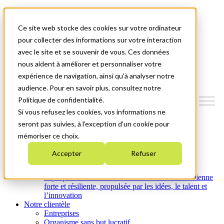
Mitacs Plus
Contactez-nous
Ce site web stocke des cookies sur votre ordinateur
Nouvelles et événements
English
pour collecter des informations sur votre interaction
Commençons!
avec le site et se souvenir de vous. Ces données
nous aident à améliorer et personnaliser votre
Menu
expérience de navigation, ainsi qu'à analyser notre
audience. Pour en savoir plus, consultez notre
Politique de confidentialité.
Si vous refusez les cookies, vos informations ne
Qui nous sommes
seront pas suivies, à l'exception d'un cookie pour
Plan stratégique 2026-2030
mémoriser ce choix.
Nos investissements
Nos activités
Accepter
Refuser
Équité, diversité et inclusion
Carrières
À propos de Mitacs : Créer une économie canadienne
forte et résiliente, propulsée par les idées, le talent et
l’innovation
Notre clientèle
Entreprises
Organisme sans but lucratif