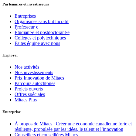
Partenaires et investisseurs
Entreprises
Organismes sans but lucratif
Professeur·e
Étudiant·e et postdoctorant·e
Collèges et polytechniques
Faites équipe avec nous
Explorer
Nos activités
Nos investissements
Prix Innovation de Mitacs
Parcours autochtones
Projets ouverts
Offres spéciales
Mitacs Plus
Entreprise
À propos de Mitacs : Créer une économie canadienne forte et
résiliente, propulsée par les idées, le talent et l’innovation
Conseillers et conseillères Mitacs