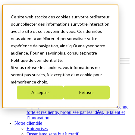
Mitacs Plus
Contactez-nous
Ce site web stocke des cookies sur votre ordinateur
Nouvelles et événements
English
pour collecter des informations sur votre interaction
Commençons!
avec le site et se souvenir de vous. Ces données
nous aident à améliorer et personnaliser votre
Menu
expérience de navigation, ainsi qu'à analyser notre
audience. Pour en savoir plus, consultez notre
Politique de confidentialité.
Si vous refusez les cookies, vos informations ne
Qui nous sommes
seront pas suivies, à l'exception d'un cookie pour
Plan stratégique 2026-2030
mémoriser ce choix.
Nos investissements
Nos activités
Accepter
Refuser
Équité, diversité et inclusion
Carrières
À propos de Mitacs : Créer une économie canadienne
forte et résiliente, propulsée par les idées, le talent et
l’innovation
Notre clientèle
Entreprises
Organisme sans but lucratif