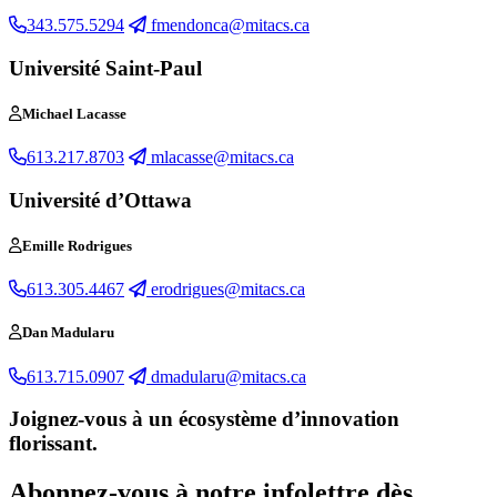
343.575.5294
fmendonca@mitacs.ca
Université Saint-Paul
Michael Lacasse
613.217.8703
mlacasse@mitacs.ca
Université d’Ottawa
Emille Rodrigues
613.305.4467
erodrigues@mitacs.ca
Dan Madularu
613.715.0907
dmadularu@mitacs.ca
Joignez-vous à un écosystème d’innovation
florissant
.
Abonnez-vous à notre infolettre dès