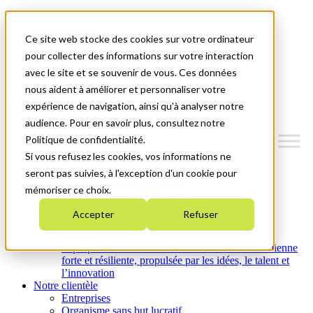
Mitacs Plus
Contactez-nous
Ce site web stocke des cookies sur votre ordinateur
Nouvelles et événements
English
pour collecter des informations sur votre interaction
Commençons!
avec le site et se souvenir de vous. Ces données
nous aident à améliorer et personnaliser votre
Menu
expérience de navigation, ainsi qu'à analyser notre
audience. Pour en savoir plus, consultez notre
Politique de confidentialité.
Si vous refusez les cookies, vos informations ne
Qui nous sommes
seront pas suivies, à l'exception d'un cookie pour
Plan stratégique 2026-2030
mémoriser ce choix.
Nos investissements
Nos activités
Accepter
Refuser
Équité, diversité et inclusion
Carrières
À propos de Mitacs : Créer une économie canadienne
forte et résiliente, propulsée par les idées, le talent et
l’innovation
Notre clientèle
Entreprises
Organisme sans but lucratif