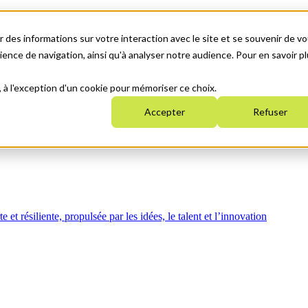
 des informations sur votre interaction avec le site et se souvenir de vo
nce de navigation, ainsi qu'à analyser notre audience. Pour en savoir pl
, à l'exception d'un cookie pour mémoriser ce choix.
mpact
Accepter
Refuser
t résiliente, propulsée par les idées, le talent et l’innovation