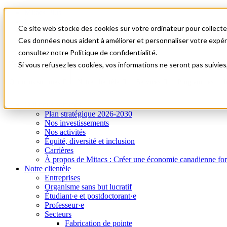
Mitacs Plus
Contactez-nous
Ce site web stocke des cookies sur votre ordinateur pour collecter
Nouvelles et événements
English
Ces données nous aident à améliorer et personnaliser votre expérie
Commençons!
consultez notre Politique de confidentialité.
A0
Menu
Si vous refusez les cookies, vos informations ne seront pas suivies
Qui nous sommes
Notre clientèle
Services
Programmes
I
Qui nous sommes
Plan stratégique 2026-2030
Nos investissements
Nos activités
Équité, diversité et inclusion
Carrières
À propos de Mitacs : Créer une économie canadienne forte e
Notre clientèle
Entreprises
Organisme sans but lucratif
Étudiant·e et postdoctorant·e
Professeur·e
Secteurs
Fabrication de pointe