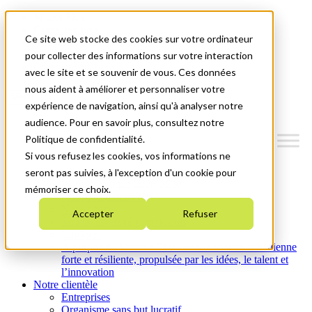
Mitacs Plus
Contactez-nous
Ce site web stocke des cookies sur votre ordinateur
Nouvelles et événements
English
pour collecter des informations sur votre interaction
Commençons!
avec le site et se souvenir de vous. Ces données
nous aident à améliorer et personnaliser votre
Menu
expérience de navigation, ainsi qu'à analyser notre
audience. Pour en savoir plus, consultez notre
Politique de confidentialité.
Si vous refusez les cookies, vos informations ne
Qui nous sommes
seront pas suivies, à l'exception d'un cookie pour
Plan stratégique 2026-2030
mémoriser ce choix.
Nos investissements
Nos activités
Accepter
Refuser
Équité, diversité et inclusion
Carrières
À propos de Mitacs : Créer une économie canadienne
forte et résiliente, propulsée par les idées, le talent et
l’innovation
Notre clientèle
Entreprises
Organisme sans but lucratif