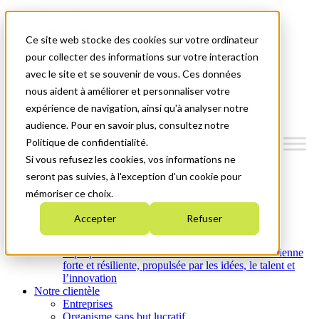
Mitacs Plus
Contactez-nous
Ce site web stocke des cookies sur votre ordinateur
Nouvelles et événements
English
pour collecter des informations sur votre interaction
Commençons!
avec le site et se souvenir de vous. Ces données
nous aident à améliorer et personnaliser votre
Menu
expérience de navigation, ainsi qu'à analyser notre
audience. Pour en savoir plus, consultez notre
Politique de confidentialité.
Si vous refusez les cookies, vos informations ne
Qui nous sommes
seront pas suivies, à l'exception d'un cookie pour
Plan stratégique 2026-2030
mémoriser ce choix.
Nos investissements
Nos activités
Accepter
Refuser
Équité, diversité et inclusion
Carrières
À propos de Mitacs : Créer une économie canadienne
forte et résiliente, propulsée par les idées, le talent et
l’innovation
Notre clientèle
Entreprises
Organisme sans but lucratif