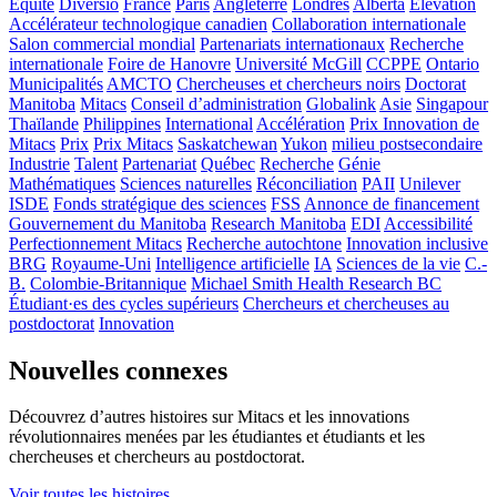
Équité
Diversio
France
Paris
Angleterre
Londres
Alberta
Élévation
Accélérateur technologique canadien
Collaboration internationale
Salon commercial mondial
Partenariats internationaux
Recherche
internationale
Foire de Hanovre
Université McGill
CCPPE
Ontario
Municipalités
AMCTO
Chercheuses et chercheurs noirs
Doctorat
Manitoba
Mitacs
Conseil d’administration
Globalink
Asie
Singapour
Thaïlande
Philippines
International
Accélération
Prix Innovation de
Mitacs
Prix
Prix Mitacs
Saskatchewan
Yukon
milieu postsecondaire
Industrie
Talent
Partenariat
Québec
Recherche
Génie
Mathématiques
Sciences naturelles
Réconciliation
PAII
Unilever
ISDE
Fonds stratégique des sciences
FSS
Annonce de financement
Gouvernement du Manitoba
Research Manitoba
EDI
Accessibilité
Perfectionnement Mitacs
Recherche autochtone
Innovation inclusive
BRG
Royaume-Uni
Intelligence artificielle
IA
Sciences de la vie
C.-
B.
Colombie-Britannique
Michael Smith Health Research BC
Étudiant·es des cycles supérieurs
Chercheurs et chercheuses au
postdoctorat
Innovation
Nouvelles connexes
Découvrez d’autres histoires sur Mitacs et les innovations
révolutionnaires menées par les étudiantes et étudiants et les
chercheuses et chercheurs au postdoctorat.
Voir toutes les histoires