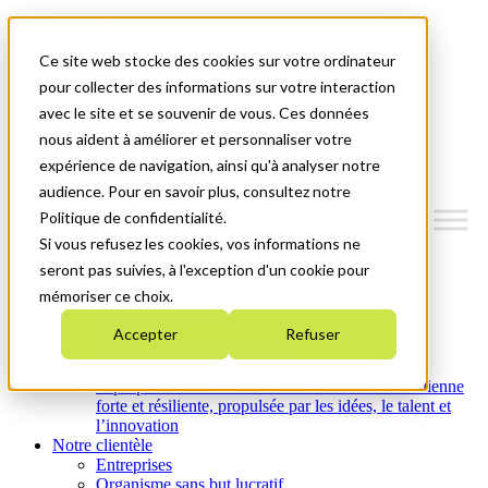
Mitacs Plus
Contactez-nous
Ce site web stocke des cookies sur votre ordinateur
Nouvelles et événements
English
pour collecter des informations sur votre interaction
Commençons!
avec le site et se souvenir de vous. Ces données
nous aident à améliorer et personnaliser votre
Menu
expérience de navigation, ainsi qu'à analyser notre
audience. Pour en savoir plus, consultez notre
Politique de confidentialité.
Si vous refusez les cookies, vos informations ne
Qui nous sommes
seront pas suivies, à l'exception d'un cookie pour
Plan stratégique 2026-2030
mémoriser ce choix.
Nos investissements
Nos activités
Accepter
Refuser
Équité, diversité et inclusion
Carrières
À propos de Mitacs : Créer une économie canadienne
forte et résiliente, propulsée par les idées, le talent et
l’innovation
Notre clientèle
Entreprises
Organisme sans but lucratif