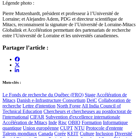
Légende photo :
Pierre Mutzenhardt, président et professeur à l’Université de
Lorraine; et Alejandro Adem, PDG et directeur scientifique de
Mitacs, reconnaissent la signature de l’Université de Lorraine-Mitacs
Globalink et Accélération permettant des partenariats de recherche
entre l’Université de Lorraine et les universités canadiennes.
Partager l’article :
Mots-clés :
Le Fonds de recherche du Québec (FRQ)
Stage
Accélération de
Mitacs
Danish e-Infrastructure Consortium
DeiC
Collaboration de
recherche
Lettre d'intention
North Forge
All India Council of
Technical Education
Chercheurs et chercheuses au postdoctorat de
l'international
CIFAR
Subvention d'excellence internationale
Accélération de Mitacs
Inde
Risc
OBIO
Formation
Informatique
quantique
Union européenne
CUPT
NTU
Protocole d'entente
Talents mondiaux
Canada
Corée
KEIT
Culture
Inclusion
Diversité