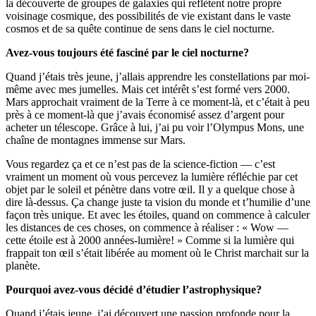
la découverte de groupes de galaxies qui reflètent notre propre
voisinage cosmique, des possibilités de vie existant dans le vaste
cosmos et de sa quête continue de sens dans le ciel nocturne.
Avez-vous toujours été fasciné par le ciel nocturne?
Quand j’étais très jeune, j’allais apprendre les constellations par moi-
même avec mes jumelles. Mais cet intérêt s’est formé vers 2000.
Mars approchait vraiment de la Terre à ce moment-là, et c’était à peu
près à ce moment-là que j’avais économisé assez d’argent pour
acheter un télescope. Grâce à lui, j’ai pu voir l’Olympus Mons, une
chaîne de montagnes immense sur Mars.
Vous regardez ça et ce n’est pas de la science-fiction — c’est
vraiment un moment où vous percevez la lumière réfléchie par cet
objet par le soleil et pénètre dans votre œil. Il y a quelque chose à
dire là-dessus. Ça change juste ta vision du monde et t’humilie d’une
façon très unique. Et avec les étoiles, quand on commence à calculer
les distances de ces choses, on commence à réaliser : « Wow —
cette étoile est à 2000 années-lumière! » Comme si la lumière qui
frappait ton œil s’était libérée au moment où le Christ marchait sur la
planète.
Pourquoi avez-vous décidé d’étudier l’astrophysique?
Quand j’étais jeune, j’ai découvert une passion profonde pour la