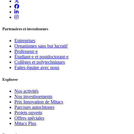
Partenaires et investisseurs
Entreprises
Organismes sans but lucratif
Professeur·e
Étudiant·e et postdoctorant·e
Collèges et polytechniques
Faites équipe avec nous
Explorer
Nos activités
Nos investissements
Prix Innovation de Mitacs
Parcours autochtones
Projets ouverts
Offres spéciales
Mitacs Plus