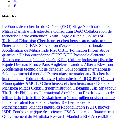
Mots-clés :
Le Fonds de recherche du Québec (FRQ)
Stage
Accélération de
Mitacs
Danish e-Infrastructure Consortium
DeiC
Collaboration de
recherche
Lettre d'intention
North Forge
All India Council of
Technical Education
Chercheurs et chercheuses au postdoctorat de
l'international
CIFAR
Subvention d'excellence internationale
Accélération de Mitacs
Inde
Risc
OBIO
Formation
Informatique
quantique
Union européenne
CUPT
NTU
Protocole d'entente
Talents mondiaux
Canada
Corée
KEIT
Culture
Inclusion
Diversité
Équité
Diversio
France
Paris
Angleterre
Londres
Alberta
Élévation
Accélérateur technologique canadien
Collaboration internationale
Salon commercial mondial
Partenariats internationaux
Recherche
internationale
Foire de Hanovre
Université McGill
CCPPE
Ontario
Municipalités
AMCTO
Chercheuses et chercheurs noirs
Doctorat
Manitoba
Mitacs
Conseil d’administration
Globalink
Asie
Singapour
Thaïlande
Philippines
International
Accélération
Prix Innovation de
Mitacs
Prix
Prix Mitacs
Saskatchewan
Yukon
milieu postsecondaire
Industrie
Talent
Partenariat
Québec
Recherche
Génie
Mathématiques
Sciences naturelles
Réconciliation
PAII
Unilever
ISDE
Fonds stratégique des sciences
FSS
Annonce de financement
Gouvernement du Manitoba
Research Manitoba
EDI
Accessibilité