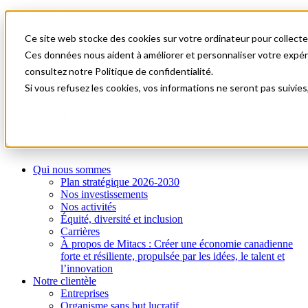
Mitacs Plus
Contactez-nous
Ce site web stocke des cookies sur votre ordinateur pour collecter
Nouvelles et événements
English
Ces données nous aident à améliorer et personnaliser votre expérie
Commençons!
consultez notre Politique de confidentialité.
Si vous refusez les cookies, vos informations ne seront pas suivies
A0
Menu
Qui nous sommes
Plan stratégique 2026-2030
Nos investissements
Nos activités
Équité, diversité et inclusion
Carrières
À propos de Mitacs : Créer une économie canadienne
forte et résiliente, propulsée par les idées, le talent et
l’innovation
Notre clientèle
Entreprises
Organisme sans but lucratif