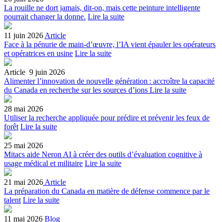
La rouille ne dort jamais, dit-on, mais cette peinture intelligente
pourrait changer la donne.
Lire la suite
11 juin 2026
Article
Face à la pénurie de main-d’œuvre, l’IA vient épauler les opérateurs
et opératrices en usine
Lire la suite
Article
9 juin 2026
Alimenter l’innovation de nouvelle génération : accroître la capacité
du Canada en recherche sur les sources d’ions
Lire la suite
28 mai 2026
Utiliser la recherche appliquée pour prédire et prévenir les feux de
forêt
Lire la suite
25 mai 2026
Mitacs aide Neron AI à créer des outils d’évaluation cognitive à
usage médical et militaire
Lire la suite
21 mai 2026
Article
La préparation du Canada en matière de défense commence par le
talent
Lire la suite
11 mai 2026
Blog