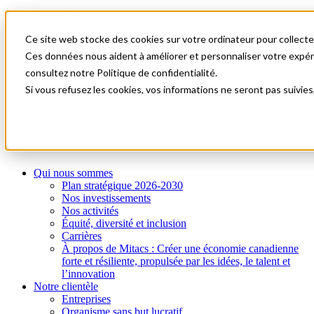
Mitacs Plus
Contactez-nous
Ce site web stocke des cookies sur votre ordinateur pour collecter
Nouvelles et événements
English
Ces données nous aident à améliorer et personnaliser votre expérie
Commençons!
consultez notre Politique de confidentialité.
Si vous refusez les cookies, vos informations ne seront pas suivies
A0
Menu
Qui nous sommes
Plan stratégique 2026-2030
Nos investissements
Nos activités
Équité, diversité et inclusion
Carrières
À propos de Mitacs : Créer une économie canadienne
forte et résiliente, propulsée par les idées, le talent et
l’innovation
Notre clientèle
Entreprises
Organisme sans but lucratif