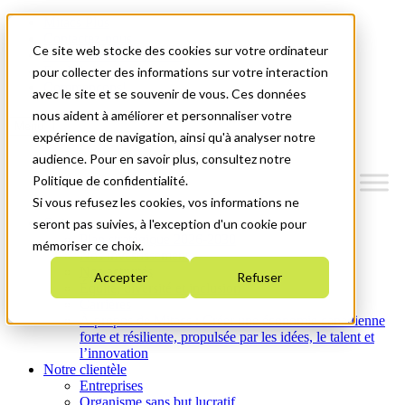
Mitacs Plus
Contactez-nous
Ce site web stocke des cookies sur votre ordinateur
Nouvelles et événements
English
pour collecter des informations sur votre interaction
Commençons!
avec le site et se souvenir de vous. Ces données
nous aident à améliorer et personnaliser votre
Menu
expérience de navigation, ainsi qu'à analyser notre
audience. Pour en savoir plus, consultez notre
Politique de confidentialité.
Si vous refusez les cookies, vos informations ne
Qui nous sommes
seront pas suivies, à l'exception d'un cookie pour
Plan stratégique 2026-2030
mémoriser ce choix.
Nos investissements
Nos activités
Accepter
Refuser
Équité, diversité et inclusion
Carrières
À propos de Mitacs : Créer une économie canadienne
forte et résiliente, propulsée par les idées, le talent et
l’innovation
Notre clientèle
Entreprises
Organisme sans but lucratif