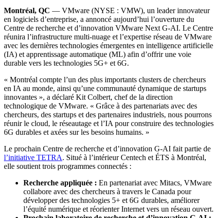
Montréal, QC
— VMware (NYSE : VMW), un leader innovateur
en logiciels d’entreprise, a annoncé aujourd’hui l’ouverture du
Centre de recherche et d’innovation VMware Next G-AI. Le Centre
réunira l’infrastructure multi-nuage et l’expertise réseau de VMware
avec les dernières technologies émergentes en intelligence artificielle
(IA) et apprentissage automatique (ML) afin d’offrir une voie
durable vers les technologies 5G+ et 6G.
« Montréal compte l’un des plus importants clusters de chercheurs
en IA au monde, ainsi qu’une communauté dynamique de startups
innovantes », a déclaré Kit Colbert, chef de la direction
technologique de VMware. « Grâce à des partenariats avec des
chercheurs, des startups et des partenaires industriels, nous pourrons
réunir le cloud, le réseautage et l’IA pour construire des technologies
6G durables et axées sur les besoins humains. »
Le prochain Centre de recherche et d’innovation G-AI fait partie de
l’initiative TETRA
. Situé à l’intérieur Centech et ÉTS à Montréal,
elle soutient trois programmes connectés :
Recherche appliquée :
En partenariat avec Mitacs, VMware
collabore avec des chercheurs à travers le Canada pour
développer des technologies 5+ et 6G durables, améliorer
l’équité numérique et réorienter Internet vers un réseau ouvert.
Prochain laboratoire de recherche et d’innovation G-AI :