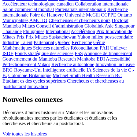
Accélérateur technologique canadien
Collaboration internationale
Salon commercial mondial
Partenariats internationaux
Recherche
internationale
Foire de Hanovre
Université McGill
CCPPE
Ontario
Municipalités
AMCTO
Chercheuses et chercheurs noirs
Doctorat
Manitoba
Mitacs
Conseil d’administration
Globalink
Asie
Singapour
Thaïlande
Philippines
International
Accélération
Prix Innovation de
Mitacs
Prix
Prix Mitacs
Saskatchewan
Yukon
milieu postsecondaire
Industrie
Talent
Partenariat
Québec
Recherche
Génie
Mathématiques
Sciences naturelles
Réconciliation
PAII
Unilever
ISDE
Fonds stratégique des sciences
FSS
Annonce de financement
Gouvernement du Manitoba
Research Manitoba
EDI
Accessibilité
Perfectionnement Mitacs
Recherche autochtone
Innovation inclusive
BRG
Royaume-Uni
Intelligence artificielle
IA
Sciences de la vie
C.-
B.
Colombie-Britannique
Michael Smith Health Research BC
Étudiant·es des cycles supérieurs
Chercheurs et chercheuses au
postdoctorat
Innovation
Nouvelles connexes
Découvrez d’autres histoires sur Mitacs et les innovations
révolutionnaires menées par les étudiantes et étudiants et les
chercheuses et chercheurs au postdoctorat.
Voir toutes les histoires