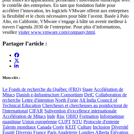
le contrôle des entreprises. En tant que fondation fiable pour
accélérer l’innovation, les logiciels VMware offrent aux entreprises
la flexibilité et le choix nécessaires pour bâtir l’avenir. Basée à Palo
Alto, en Californie, VMware s’engage à bâtir un avenir meilleur à
travers l’agenda 2030 de l’entreprise. Pour plus d’informations,
veuillez
visiter www.vmware.com/company.html
.
Partager l’article :
Mots-clés :
Le Fonds de recherche du Québec (FRQ)
Stage
Accélération de
Mitacs
Danish e-Infrastructure Consortium
DeiC
Collaboration de
recherche
Lettre d'intention
North Forge
All India Council of
Technical Education
Chercheurs et chercheuses au postdoctorat de
l'international
CIFAR
Subvention d'excellence internationale
Accélération de Mitacs
Inde
Risc
OBIO
Formation
Informatique
quantique
Union européenne
CUPT
NTU
Protocole d'entente
Talents mondiaux
Canada
Corée
KEIT
Culture
Inclusion
Diversité
Équité
Diversio
France
Paris
Angleterre
Londres
Alberta
Élévation