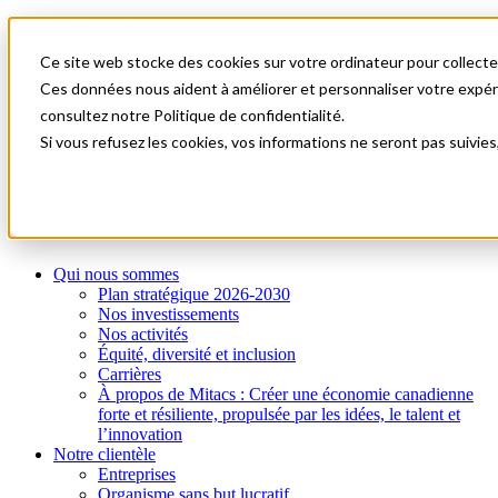
Mitacs Plus
Contactez-nous
Ce site web stocke des cookies sur votre ordinateur pour collecter
Nouvelles et événements
English
Ces données nous aident à améliorer et personnaliser votre expérie
Commençons!
consultez notre Politique de confidentialité.
Si vous refusez les cookies, vos informations ne seront pas suivies
A0
Menu
Qui nous sommes
Plan stratégique 2026-2030
Nos investissements
Nos activités
Équité, diversité et inclusion
Carrières
À propos de Mitacs : Créer une économie canadienne
forte et résiliente, propulsée par les idées, le talent et
l’innovation
Notre clientèle
Entreprises
Organisme sans but lucratif