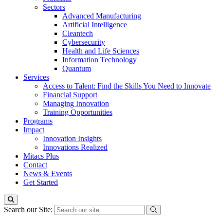
Sectors
Advanced Manufacturing
Artificial Intelligence
Cleantech
Cybersecurity
Health and Life Sciences
Information Technology
Quantum
Services
Access to Talent: Find the Skills You Need to Innovate
Financial Support
Managing Innovation
Training Opportunities
Programs
Impact
Innovation Insights
Innovations Realized
Mitacs Plus
Contact
News & Events
Get Started
Search our Site: