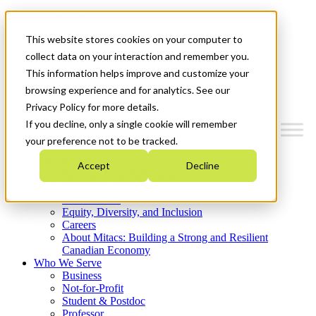
Mitacs Plus
Contact Us
This website stores cookies on your computer to
News & Events
Get Started
collect data on your interaction and remember you.
This information helps improve and customize your
Menu
browsing experience and for analytics. See our
Privacy Policy for more details.
If you decline, only a single cookie will remember
your preference not to be tracked.
Who We Are
Accept
Decline
Strategic Plan 2026-2030
Where We Invest
What We Do
Equity, Diversity, and Inclusion
Careers
About Mitacs: Building a Strong and Resilient
Canadian Economy
Who We Serve
Business
Not-for-Profit
Student & Postdoc
Professor