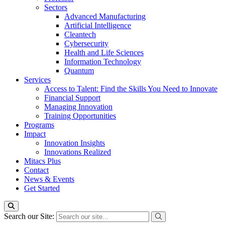
Sectors
Advanced Manufacturing
Artificial Intelligence
Cleantech
Cybersecurity
Health and Life Sciences
Information Technology
Quantum
Services
Access to Talent: Find the Skills You Need to Innovate
Financial Support
Managing Innovation
Training Opportunities
Programs
Impact
Innovation Insights
Innovations Realized
Mitacs Plus
Contact
News & Events
Get Started
Search our Site: