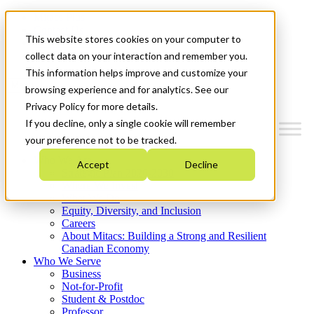
Mitacs Plus
Contact Us
This website stores cookies on your computer to
News & Events
Get Started
collect data on your interaction and remember you.
This information helps improve and customize your
Menu
browsing experience and for analytics. See our
Privacy Policy for more details.
If you decline, only a single cookie will remember
your preference not to be tracked.
Who We Are
Accept
Decline
Strategic Plan 2026-2030
Where We Invest
What We Do
Equity, Diversity, and Inclusion
Careers
About Mitacs: Building a Strong and Resilient
Canadian Economy
Who We Serve
Business
Not-for-Profit
Student & Postdoc
Professor