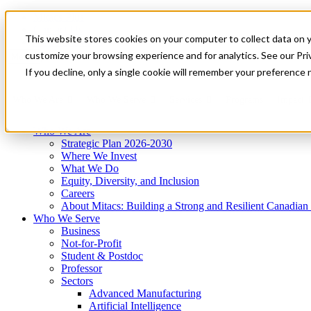
Mitacs Plus
Contact Us
This website stores cookies on your computer to collect data on 
News & Events
Get Started
customize your browsing experience and for analytics. See our Priv
Menu
If you decline, only a single cookie will remember your preference 
Who We Are
Who We Serve
Services
Programs
Impact
Who We Are
Strategic Plan 2026-2030
Where We Invest
What We Do
Equity, Diversity, and Inclusion
Careers
About Mitacs: Building a Strong and Resilient Canadia
Who We Serve
Business
Not-for-Profit
Student & Postdoc
Professor
Sectors
Advanced Manufacturing
Artificial Intelligence