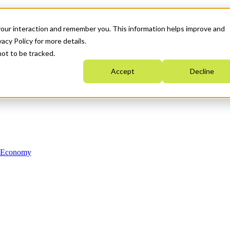
your interaction and remember you. This information helps improve and
acy Policy for more details.
not to be tracked.
Accept
Decline
n Economy