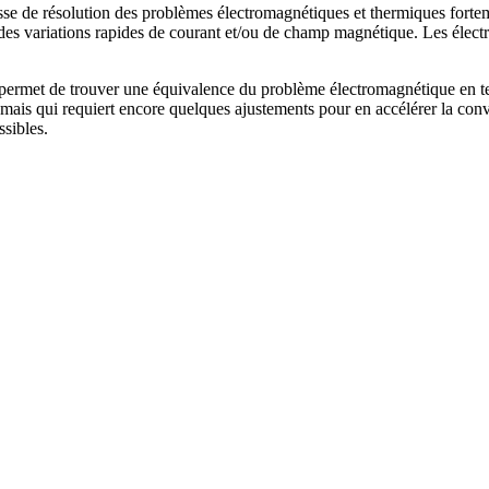
vitesse de résolution des problèmes électromagnétiques et thermiques fo
des variations rapides de courant et/ou de champ magnétique. Les élect
ermet de trouver une équivalence du problème électromagnétique en ter
ais qui requiert encore quelques ajustements pour en accélérer la conve
ssibles.