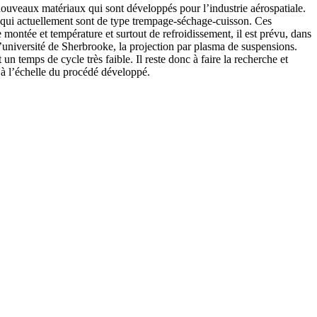
s nouveaux matériaux qui sont développés pour l’industrie aérospatiale.
ns qui actuellement sont de type trempage-séchage-cuisson. Ces
e montée et température et surtout de refroidissement, il est prévu, dans
l’université de Sherbrooke, la projection par plasma de suspensions.
n temps de cycle très faible. Il reste donc à faire la recherche et
e à l’échelle du procédé développé.