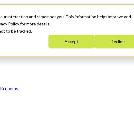
your interaction and remember you. This information helps improve and
acy Policy for more details.
not to be tracked.
Accept
Decline
n Economy