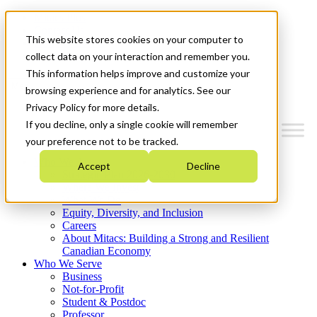
Mitacs Plus
Contact Us
This website stores cookies on your computer to
News & Events
Get Started
collect data on your interaction and remember you.
This information helps improve and customize your
Menu
browsing experience and for analytics. See our
Privacy Policy for more details.
If you decline, only a single cookie will remember
your preference not to be tracked.
Who We Are
Accept
Decline
Strategic Plan 2026-2030
Where We Invest
What We Do
Equity, Diversity, and Inclusion
Careers
About Mitacs: Building a Strong and Resilient
Canadian Economy
Who We Serve
Business
Not-for-Profit
Student & Postdoc
Professor