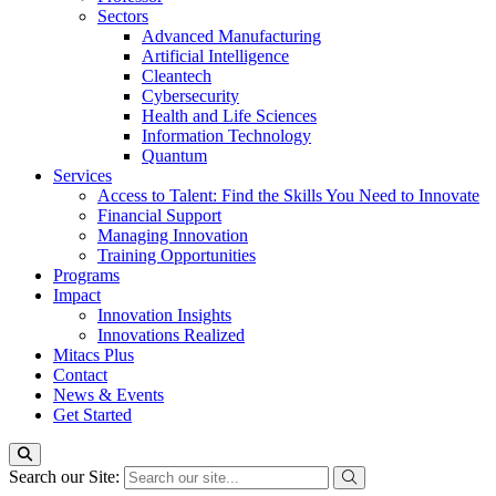
Sectors
Advanced Manufacturing
Artificial Intelligence
Cleantech
Cybersecurity
Health and Life Sciences
Information Technology
Quantum
Services
Access to Talent: Find the Skills You Need to Innovate
Financial Support
Managing Innovation
Training Opportunities
Programs
Impact
Innovation Insights
Innovations Realized
Mitacs Plus
Contact
News & Events
Get Started
Search our Site: