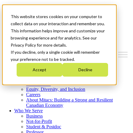
Mitacs Plus
Contact Us
This website stores cookies on your computer to
News & Events
Get Started
collect data on your interaction and remember you.
This information helps improve and customize your
Menu
browsing experience and for analytics. See our
Privacy Policy for more details.
If you decline, only a single cookie will remember
your preference not to be tracked.
Who We Are
Accept
Decline
Strategic Plan 2026-2030
Where We Invest
What We Do
Equity, Diversity, and Inclusion
Careers
About Mitacs: Building a Strong and Resilient
Canadian Economy
Who We Serve
Business
Not-for-Profit
Student & Postdoc
Professor