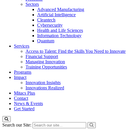
Sectors
Advanced Manufacturing
Artificial Intelligence
Cleantech
Cybersecurity
Health and Life Sciences
Information Technology
Quantum
Services
Access to Talent: Find the Skills You Need to Innovate
Financial Support
Managing Innovation
Training Opportunities
Programs
Impact
Innovation Insights
Innovations Realized
Mitacs Plus
Contact
News & Events
Get Started
Search our Site: