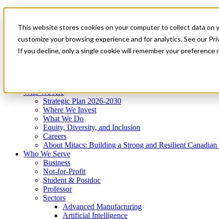
Mitacs Plus
Contact Us
This website stores cookies on your computer to collect data on 
News & Events
Get Started
customize your browsing experience and for analytics. See our Priv
Menu
If you decline, only a single cookie will remember your preference 
Who We Are
Who We Serve
Services
Programs
Impact
Who We Are
Strategic Plan 2026-2030
Where We Invest
What We Do
Equity, Diversity, and Inclusion
Careers
About Mitacs: Building a Strong and Resilient Canadia
Who We Serve
Business
Not-for-Profit
Student & Postdoc
Professor
Sectors
Advanced Manufacturing
Artificial Intelligence