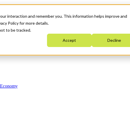
your interaction and remember you. This information helps improve and
acy Policy for more details.
not to be tracked.
Accept
Decline
n Economy