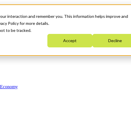
your interaction and remember you. This information helps improve and
acy Policy for more details.
not to be tracked.
Accept
Decline
n Economy