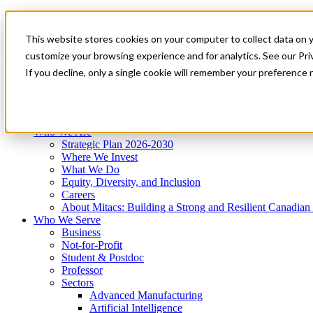
Mitacs Plus
Contact Us
This website stores cookies on your computer to collect data on 
News & Events
Get Started
customize your browsing experience and for analytics. See our Priv
Menu
If you decline, only a single cookie will remember your preference 
Who We Are
Who We Serve
Services
Programs
Impact
Who We Are
Strategic Plan 2026-2030
Where We Invest
What We Do
Equity, Diversity, and Inclusion
Careers
About Mitacs: Building a Strong and Resilient Canadia
Who We Serve
Business
Not-for-Profit
Student & Postdoc
Professor
Sectors
Advanced Manufacturing
Artificial Intelligence