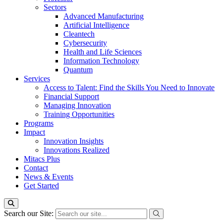
Sectors
Advanced Manufacturing
Artificial Intelligence
Cleantech
Cybersecurity
Health and Life Sciences
Information Technology
Quantum
Services
Access to Talent: Find the Skills You Need to Innovate
Financial Support
Managing Innovation
Training Opportunities
Programs
Impact
Innovation Insights
Innovations Realized
Mitacs Plus
Contact
News & Events
Get Started
Search our Site: