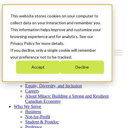
Mitacs Plus
Contact Us
This website stores cookies on your computer to
News & Events
Get Started
collect data on your interaction and remember you.
This information helps improve and customize your
Menu
browsing experience and for analytics. See our
Privacy Policy for more details.
If you decline, only a single cookie will remember
your preference not to be tracked.
Who We Are
Accept
Decline
Strategic Plan 2026-2030
Where We Invest
What We Do
Equity, Diversity, and Inclusion
Careers
About Mitacs: Building a Strong and Resilient
Canadian Economy
Who We Serve
Business
Not-for-Profit
Student & Postdoc
Professor