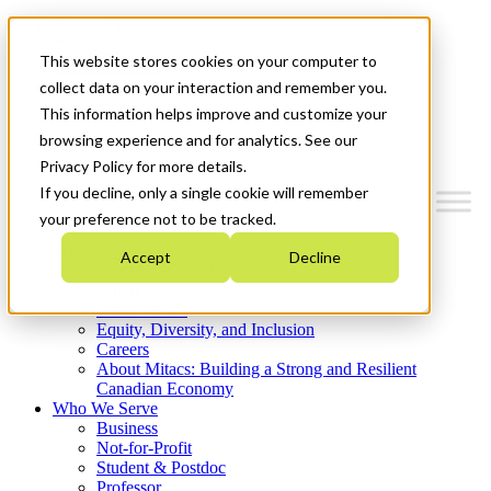
Mitacs Plus
Contact Us
This website stores cookies on your computer to
News & Events
Get Started
collect data on your interaction and remember you.
This information helps improve and customize your
Menu
browsing experience and for analytics. See our
Privacy Policy for more details.
If you decline, only a single cookie will remember
your preference not to be tracked.
Who We Are
Accept
Decline
Strategic Plan 2026-2030
Where We Invest
What We Do
Equity, Diversity, and Inclusion
Careers
About Mitacs: Building a Strong and Resilient
Canadian Economy
Who We Serve
Business
Not-for-Profit
Student & Postdoc
Professor