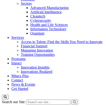
Sectors
Advanced Manufacturing
Artificial Intelligence
Cleantech
Cybersecurity
Health and Life Sciences
Information Technology
Quantum
Services
Access to Talent: Find the Skills You Need to Innovate
Financial Support
Managing Innovation
Training Opportunities
Programs
Impact
Innovation Insights
Innovations Realized
Mitacs Plus
Contact
News & Events
Get Started
Search our Site: