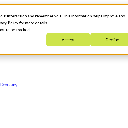
your interaction and remember you. This information helps improve and
acy Policy for more details.
not to be tracked.
Accept
Decline
n Economy