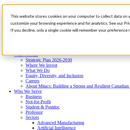
Mitacs Plus
Contact Us
This website stores cookies on your computer to collect data on 
News & Events
Get Started
customize your browsing experience and for analytics. See our Priv
Menu
If you decline, only a single cookie will remember your preference 
Who We Are
Who We Serve
Services
Programs
Impact
Who We Are
Strategic Plan 2026-2030
Where We Invest
What We Do
Equity, Diversity, and Inclusion
Careers
About Mitacs: Building a Strong and Resilient Canadia
Who We Serve
Business
Not-for-Profit
Student & Postdoc
Professor
Sectors
Advanced Manufacturing
Artificial Intelligence