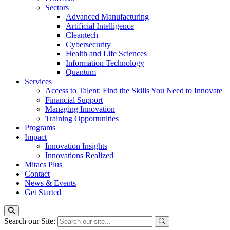
Sectors
Advanced Manufacturing
Artificial Intelligence
Cleantech
Cybersecurity
Health and Life Sciences
Information Technology
Quantum
Services
Access to Talent: Find the Skills You Need to Innovate
Financial Support
Managing Innovation
Training Opportunities
Programs
Impact
Innovation Insights
Innovations Realized
Mitacs Plus
Contact
News & Events
Get Started
Search our Site: