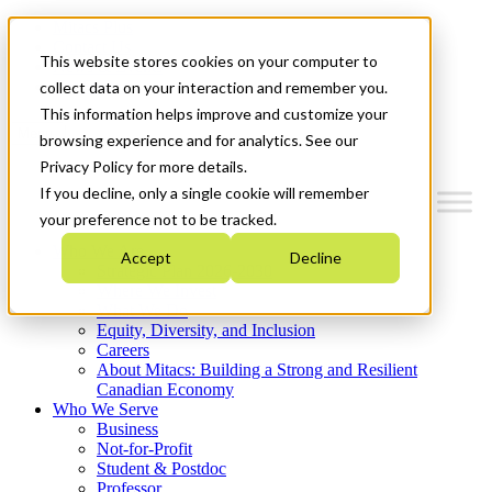
Mitacs Plus
Contact Us
This website stores cookies on your computer to
News & Events
Get Started
collect data on your interaction and remember you.
This information helps improve and customize your
Menu
browsing experience and for analytics. See our
Privacy Policy for more details.
If you decline, only a single cookie will remember
your preference not to be tracked.
Who We Are
Accept
Decline
Strategic Plan 2026-2030
Where We Invest
What We Do
Equity, Diversity, and Inclusion
Careers
About Mitacs: Building a Strong and Resilient
Canadian Economy
Who We Serve
Business
Not-for-Profit
Student & Postdoc
Professor