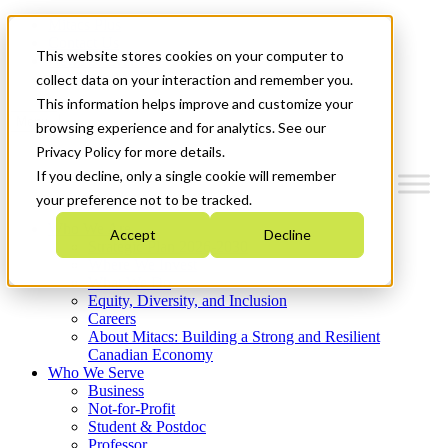
Mitacs Plus
Contact Us
This website stores cookies on your computer to
News & Events
Get Started
collect data on your interaction and remember you.
This information helps improve and customize your
Menu
browsing experience and for analytics. See our
Privacy Policy for more details.
If you decline, only a single cookie will remember
your preference not to be tracked.
Who We Are
Accept
Decline
Strategic Plan 2026-2030
Where We Invest
What We Do
Equity, Diversity, and Inclusion
Careers
About Mitacs: Building a Strong and Resilient
Canadian Economy
Who We Serve
Business
Not-for-Profit
Student & Postdoc
Professor