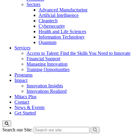
Sectors
Advanced Manufacturing
Artificial Intelligence
Cleantech
Cybersecurity
Health and Life Sciences
Information Technology
Quantum
Services
Access to Talent: Find the Skills You Need to Innovate
Financial Support
Managing Innovation
Training Opportunities
Programs
Impact
Innovation Insights
Innovations Realized
Mitacs Plus
Contact
News & Events
Get Started
Search our Site: