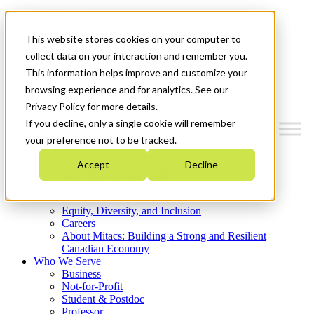
Mitacs Plus
Contact Us
This website stores cookies on your computer to
News & Events
Get Started
collect data on your interaction and remember you.
This information helps improve and customize your
Menu
browsing experience and for analytics. See our
Privacy Policy for more details.
If you decline, only a single cookie will remember
your preference not to be tracked.
Who We Are
Accept
Decline
Strategic Plan 2026-2030
Where We Invest
What We Do
Equity, Diversity, and Inclusion
Careers
About Mitacs: Building a Strong and Resilient
Canadian Economy
Who We Serve
Business
Not-for-Profit
Student & Postdoc
Professor