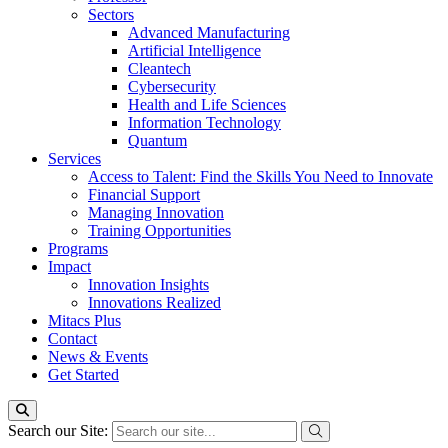
Sectors
Advanced Manufacturing
Artificial Intelligence
Cleantech
Cybersecurity
Health and Life Sciences
Information Technology
Quantum
Services
Access to Talent: Find the Skills You Need to Innovate
Financial Support
Managing Innovation
Training Opportunities
Programs
Impact
Innovation Insights
Innovations Realized
Mitacs Plus
Contact
News & Events
Get Started
Search our Site: